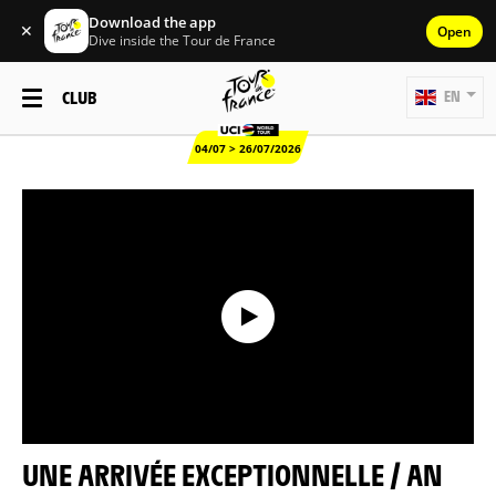
Download the app
✕
Open
Dive inside the Tour de France
CLUB
EN
04/07 > 26/07/2026
UNE ARRIVÉE EXCEPTIONNELLE / AN