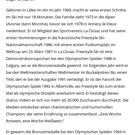
Geboren in Lélex im Ain im Jahr 1969, macht er seine ersten Schritte
im Ski mit nur 18 Monaten. Die Familie zieht 1973 in die Alpen
(Avoriaz dann Morzine), bevor sie sich 1978 in Annecy-le-Vieux
niederlässt. Er ist Mitglied des Sportvereins La Clusaz und hat seine
ersten Nominierungen in die französische Freestyle-Ski-
Nationalmannschaft 1986, mit einem ersten Podiumsplatz im
Weltcup am 23. März 1987 in La Clusaz. Freestyle-Ski ist eine
Demonstrationssportart bei den Olympischen Spielen 1988 in
Calgary, wo er die Bronzemedaille gewinnt. Im folgenden Jahr wird er
bei den Weltmeisterschaften Weltmeister im Buckelpisten-Ski, einen
Titel, den er bei der Ausgabe 1991 verteidigt. Er ist der Favorit der
Olympischen Spiele 1992 in Albertville, wo Freestyle-Ski zum ersten
Mal als olympische Disziplin anerkannt wird. Er bestätigt diesen
Status, indem er sich vor mehr als 20.000 Zuschauern durchsetzt. Die
Medien entdecken einen charismatischen und humorvollen
Champion, der seine Ernährung so zusammenfasst: „Eine Woche
Rotwein, eine Woche Weißwein.“
Er gewann die Bronzemedaille bei den Olympischen Spielen 1994 in