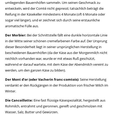
umliegenden Bauernhöfen sammeln. Um seinen Geschmack zu
entwickeln, wird der Comté nicht gepresst; tatsächlich beträgt die
Reifung in der Käsekeller mindestens 4 Monate (oft 6 Monate oder
sogar viel länger), und er zeichnet sich durch seine erstaunliche
aromatische Fülle aus.
Der Morbier:
Bei der Schnittstelle fällt eine dunkle horizontale Linie
in der Mitte seiner schönen cremefarbenen Farbe auf. Der Ursprung
dieser Besonderheit liegt in seiner ursprünglichen Herstellung in
bescheidenen Bauernhöfen (da der Käse aus der Morgenmilch nicht
reichlich vorhanden war, wurde er mit etwas Ruß geschützt,
während er darauf wartete, mit dem Käse der Abendmilch vereint zu
werden, um den ganzen Käse zu bilden).
Der Mont d’or (oder Vacherin franc-comtois):
Seine Herstellung
verdankt er den Rückgängen in der Produktion von frischer Milch im
Winter.
Die Cancoillotte:
Eine fast flüssige Käsespezialität, hergestellt aus
Rohmilch, entrahmt und geronnen, gereift und geschmolzen mit
Wasser, Salz, Butter und Gewürzen.