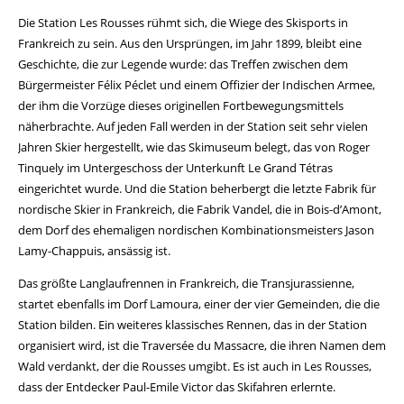
Die Station Les Rousses rühmt sich, die Wiege des Skisports in
Frankreich zu sein. Aus den Ursprüngen, im Jahr 1899, bleibt eine
Geschichte, die zur Legende wurde: das Treffen zwischen dem
Bürgermeister Félix Péclet und einem Offizier der Indischen Armee,
der ihm die Vorzüge dieses originellen Fortbewegungsmittels
näherbrachte. Auf jeden Fall werden in der Station seit sehr vielen
Jahren Skier hergestellt, wie das Skimuseum belegt, das von Roger
Tinquely im Untergeschoss der Unterkunft Le Grand Tétras
eingerichtet wurde. Und die Station beherbergt die letzte Fabrik für
nordische Skier in Frankreich, die Fabrik Vandel, die in Bois-d’Amont,
dem Dorf des ehemaligen nordischen Kombinationsmeisters Jason
Lamy-Chappuis, ansässig ist.
Das größte Langlaufrennen in Frankreich, die Transjurassienne,
startet ebenfalls im Dorf Lamoura, einer der vier Gemeinden, die die
Station bilden. Ein weiteres klassisches Rennen, das in der Station
organisiert wird, ist die Traversée du Massacre, die ihren Namen dem
Wald verdankt, der die Rousses umgibt. Es ist auch in Les Rousses,
dass der Entdecker Paul-Emile Victor das Skifahren erlernte.