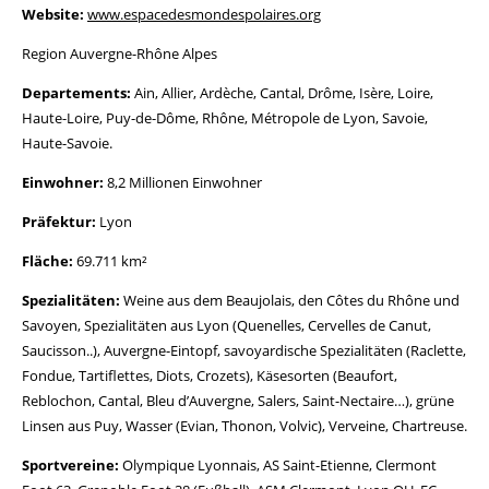
Website:
www.espacedesmondespolaires.org
Region Auvergne-Rhône Alpes
Departements:
Ain, Allier, Ardèche, Cantal, Drôme, Isère, Loire,
Haute-Loire, Puy-de-Dôme, Rhône, Métropole de Lyon, Savoie,
Haute-Savoie.
Einwohner:
8,2 Millionen Einwohner
Präfektur:
Lyon
Fläche:
69.711 km²
Spezialitäten:
Weine aus dem Beaujolais, den Côtes du Rhône und
Savoyen, Spezialitäten aus Lyon (Quenelles, Cervelles de Canut,
Saucisson..), Auvergne-Eintopf, savoyardische Spezialitäten (Raclette,
Fondue, Tartiflettes, Diots, Crozets), Käsesorten (Beaufort,
Reblochon, Cantal, Bleu d’Auvergne, Salers, Saint-Nectaire…), grüne
Linsen aus Puy, Wasser (Evian, Thonon, Volvic), Verveine, Chartreuse.
Sportvereine:
Olympique Lyonnais, AS Saint-Etienne, Clermont