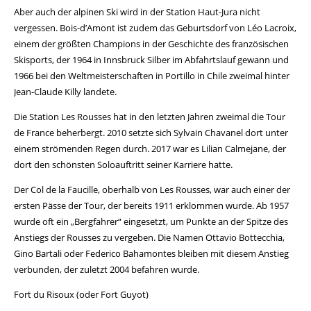
Aber auch der alpinen Ski wird in der Station Haut-Jura nicht
vergessen. Bois-d’Amont ist zudem das Geburtsdorf von Léo Lacroix,
einem der größten Champions in der Geschichte des französischen
Skisports, der 1964 in Innsbruck Silber im Abfahrtslauf gewann und
1966 bei den Weltmeisterschaften in Portillo in Chile zweimal hinter
Jean-Claude Killy landete.
Die Station Les Rousses hat in den letzten Jahren zweimal die Tour
de France beherbergt. 2010 setzte sich Sylvain Chavanel dort unter
einem strömenden Regen durch. 2017 war es Lilian Calmejane, der
dort den schönsten Soloauftritt seiner Karriere hatte.
Der Col de la Faucille, oberhalb von Les Rousses, war auch einer der
ersten Pässe der Tour, der bereits 1911 erklommen wurde. Ab 1957
wurde oft ein „Bergfahrer“ eingesetzt, um Punkte an der Spitze des
Anstiegs der Rousses zu vergeben. Die Namen Ottavio Bottecchia,
Gino Bartali oder Federico Bahamontes bleiben mit diesem Anstieg
verbunden, der zuletzt 2004 befahren wurde.
Fort du Risoux (oder Fort Guyot)