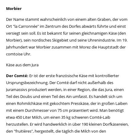
Morbier
Der Name stammt wahrscheinlich von einem alten Graben, der vom
Ort "la Carronnée" im Zentrum des Dorfes abwärts führte und einst
versiegt sein soll. Es ist bekannt für seinen gleichnamigen Käse (den
Morbier), sein nordisches Skigebiet und seine Uhrenindustrie. Im 19.
Jahrhundert war Morbier zusammen mit Morez die Hauptstadt der
comtoise Uhr.
Käse aus dem Jura
Der Comté:
Er ist der erste französische Käse mit kontrollierter
Ursprungsbezeichnung. Der Comté darf nicht außerhalb des
Juramassivs produziert werden, in einer Region, die das Jura, einen
Teil des Doubs und einen Teil des Ain umfasst. Es handelt sich um
einen Rohmilchkäse mit gekochtem Presskäse, der in großen Laiben
mit einem Durchmesser von 75 cm präsentiert wird. Man benötigt
etwa 450 Liter Milch, um einen 35 kg schweren Comté-Laib
herzustellen. Er wird handwerklich in über 190 kleinen Dorfkäsereien,
den "fruitières", hergestellt, die täglich die Milch von den