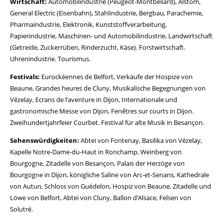
Wirtschaft:
Automobilindustrie (Peugeot-Montbéliard), Alstom,
General Electric (Eisenbahn), Stahlindustrie, Bergbau, Parachemie,
Pharmaindustrie, Elektronik, Kunststoffverarbeitung,
Papierindustrie, Maschinen- und Automobilindustrie, Landwirtschaft
(Getreide, Zuckerrüben, Rinderzucht, Käse). Forstwirtschaft.
Uhrenindustrie. Tourismus.
Festivals:
Eurockéennes de Belfort, Verkäufe der Hospize von
Beaune, Grandes heures de Cluny, Musikalische Begegnungen von
Vézelay, Ecrans de l’aventure in Dijon, Internationale und
gastronomische Messe von Dijon, Fenêtres sur courts in Dijon.
Zweihundertjahrfeier Courbet. Festival für alte Musik in Besançon.
Sehenswürdigkeiten:
Abtei von Fontenay, Basilika von Vézelay,
Kapelle Notre-Dame-du-Haut in Ronchamp, Weinberg von
Bourgogne, Zitadelle von Besançon, Palais der Herzöge von
Bourgogne in Dijon, königliche Saline von Arc-et-Senans, Kathedrale
von Autun, Schloss von Guédelon, Hospiz von Beaune, Zitadelle und
Löwe von Belfort, Abtei von Cluny, Ballon d’Alsace, Felsen von
Solutré.