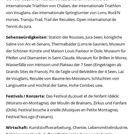
internationale Triathlon von Chalain, der internationale Triathlon
von Vouglans, das internationale Springturnier von Lons, Rock’N
Horses, Transju-Trail, Trail der Reculées, Open International de
Tennis du Jura.
Sehenswürdigkeiten:
Station der Rousses, Jura-Seen, königliche
Saline von Arc-et-Senans, Thermalbäder (Lons-le-Saunier), Museum
der Schönen Künste und Maison Louis Pasteur in Dole, Museum für
Pfeifen und Diamanten in Saint-Claude, Museum für Brillen in Morez,
Wasserfälle von Hérisson und Plateau der 7 Seen (Eingetragen als
Grands Sites de France), Pic de l’aigle und Belvédère der 4 Seen, Lac
de Vouglans, Reculée von Baume-les-Messieurs, Schluchten von
Langouette und Hochtal der Saine, Hohe Combes usw.
Festivals / Konzerte:
Das Festival du Jouet et de l’enfant Idéklic
(Moirans-en-Montagne), der Moulin de Brainans, Zirkus und Fanfare
(Dole), Festival bouche à oreille (Musiques en Petite Montagne),
Festival NoLogo (Fraisans).
Wirtschaft:
Kunststoffverarbeitung, Chemie, Lebensmittelindustrie,