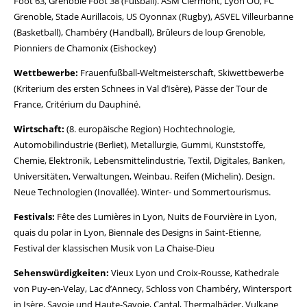
Foot 63, Grenoble Foot 38 (Fußball). ASM Clermont, Lyon OU, FC
Grenoble, Stade Aurillacois, US Oyonnax (Rugby), ASVEL Villeurbanne
(Basketball), Chambéry (Handball), Brûleurs de loup Grenoble,
Pionniers de Chamonix (Eishockey)
Wettbewerbe:
Frauenfußball-Weltmeisterschaft, Skiwettbewerbe
(Kriterium des ersten Schnees in Val d’Isère), Pässe der Tour de
France, Critérium du Dauphiné.
Wirtschaft:
(8. europäische Region) Hochtechnologie,
Automobilindustrie (Berliet), Metallurgie, Gummi, Kunststoffe,
Chemie, Elektronik, Lebensmittelindustrie, Textil, Digitales, Banken,
Universitäten, Verwaltungen, Weinbau. Reifen (Michelin). Design.
Neue Technologien (Inovallée). Winter- und Sommertourismus.
Festivals:
Fête des Lumières in Lyon, Nuits de Fourvière in Lyon,
quais du polar in Lyon, Biennale des Designs in Saint-Etienne,
Festival der klassischen Musik von La Chaise-Dieu
Sehenswürdigkeiten:
Vieux Lyon und Croix-Rousse, Kathedrale
von Puy-en-Velay, Lac d’Annecy, Schloss von Chambéry, Wintersport
in Isère, Savoie und Haute-Savoie, Cantal, Thermalbäder, Vulkane