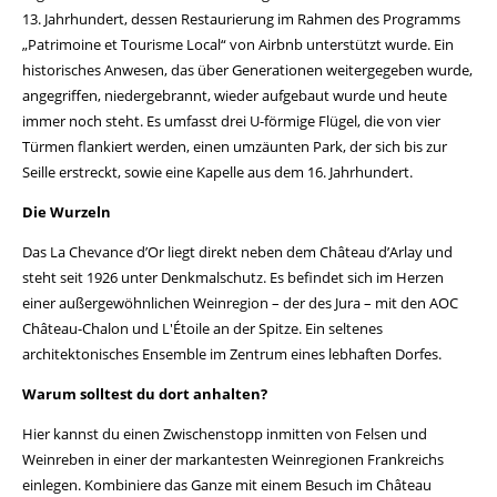
13. Jahrhundert, dessen Restaurierung im Rahmen des Programms
„Patrimoine et Tourisme Local“ von Airbnb unterstützt wurde. Ein
historisches Anwesen, das über Generationen weitergegeben wurde,
angegriffen, niedergebrannt, wieder aufgebaut wurde und heute
immer noch steht. Es umfasst drei U-förmige Flügel, die von vier
Türmen flankiert werden, einen umzäunten Park, der sich bis zur
Seille erstreckt, sowie eine Kapelle aus dem 16. Jahrhundert.
Die Wurzeln
Das La Chevance d’Or liegt direkt neben dem Château d’Arlay und
steht seit 1926 unter Denkmalschutz. Es befindet sich im Herzen
einer außergewöhnlichen Weinregion – der des Jura – mit den AOC
Château-Chalon und L'Étoile an der Spitze. Ein seltenes
architektonisches Ensemble im Zentrum eines lebhaften Dorfes.
Warum solltest du dort anhalten?
Hier kannst du einen Zwischenstopp inmitten von Felsen und
Weinreben in einer der markantesten Weinregionen Frankreichs
einlegen. Kombiniere das Ganze mit einem Besuch im Château