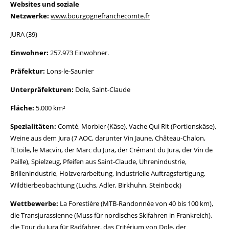
Websites und soziale
Netzwerke:
www.bourgognefranchecomte.fr
JURA (39)
Einwohner:
257.973 Einwohner.
Präfektur:
Lons-le-Saunier
Unterpräfekturen:
Dole, Saint-Claude
Fläche:
5.000 km²
Spezialitäten:
Comté, Morbier (Käse), Vache Qui Rit (Portionskäse),
Weine aus dem Jura (7 AOC, darunter Vin Jaune, Château-Chalon,
l’Etoile, le Macvin, der Marc du Jura, der Crémant du Jura, der Vin de
Paille), Spielzeug, Pfeifen aus Saint-Claude, Uhrenindustrie,
Brillenindustrie, Holzverarbeitung, industrielle Auftragsfertigung,
Wildtierbeobachtung (Luchs, Adler, Birkhuhn, Steinbock)
Wettbewerbe:
La Forestière (MTB-Randonnée von 40 bis 100 km),
die Transjurassienne (Muss für nordisches Skifahren in Frankreich),
die Tour du Jura für Radfahrer, das Critérium von Dole, der