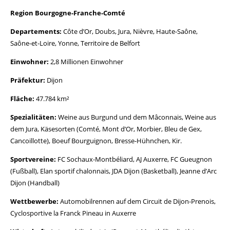
Region Bourgogne-Franche-Comté
Departements:
Côte d’Or, Doubs, Jura, Nièvre, Haute-Saône,
Saône-et-Loire, Yonne, Territoire de Belfort
Einwohner:
2,8 Millionen Einwohner
Präfektur:
Dijon
Fläche:
47.784 km²
Spezialitäten:
Weine aus Burgund und dem Mâconnais, Weine aus
dem Jura, Käsesorten (Comté, Mont d’Or, Morbier, Bleu de Gex,
Cancoillotte), Boeuf Bourguignon, Bresse-Hühnchen, Kir.
Sportvereine:
FC Sochaux-Montbéliard, AJ Auxerre, FC Gueugnon
(Fußball), Elan sportif chalonnais, JDA Dijon (Basketball), Jeanne d’Arc
Dijon (Handball)
Wettbewerbe:
Automobilrennen auf dem Circuit de Dijon-Prenois,
Cyclosportive la Franck Pineau in Auxerre