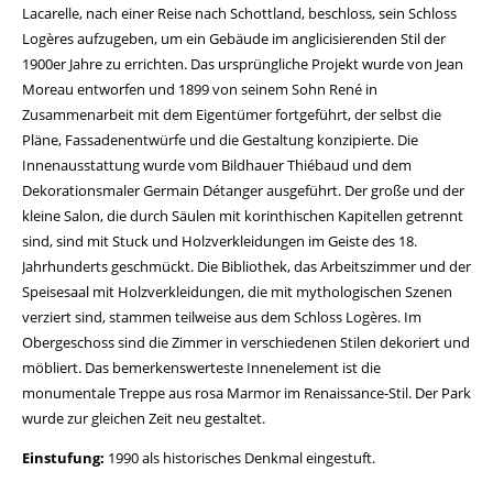
Lacarelle, nach einer Reise nach Schottland, beschloss, sein Schloss
Logères aufzugeben, um ein Gebäude im anglicisierenden Stil der
1900er Jahre zu errichten. Das ursprüngliche Projekt wurde von Jean
Moreau entworfen und 1899 von seinem Sohn René in
Zusammenarbeit mit dem Eigentümer fortgeführt, der selbst die
Pläne, Fassadenentwürfe und die Gestaltung konzipierte. Die
Innenausstattung wurde vom Bildhauer Thiébaud und dem
Dekorationsmaler Germain Détanger ausgeführt. Der große und der
kleine Salon, die durch Säulen mit korinthischen Kapitellen getrennt
sind, sind mit Stuck und Holzverkleidungen im Geiste des 18.
Jahrhunderts geschmückt. Die Bibliothek, das Arbeitszimmer und der
Speisesaal mit Holzverkleidungen, die mit mythologischen Szenen
verziert sind, stammen teilweise aus dem Schloss Logères. Im
Obergeschoss sind die Zimmer in verschiedenen Stilen dekoriert und
möbliert. Das bemerkenswerteste Innenelement ist die
monumentale Treppe aus rosa Marmor im Renaissance-Stil. Der Park
wurde zur gleichen Zeit neu gestaltet.
Einstufung:
1990 als historisches Denkmal eingestuft.