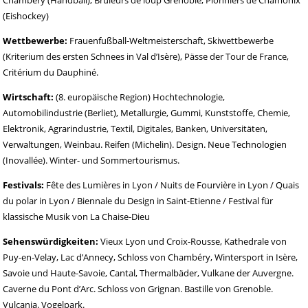
Chambéry (Handball), Brûleurs de loup Grenoble, Pionniers de Chamonix
(Eishockey)
Wettbewerbe:
Frauenfußball-Weltmeisterschaft, Skiwettbewerbe
(Kriterium des ersten Schnees in Val d’Isère), Pässe der Tour de France,
Critérium du Dauphiné.
Wirtschaft:
(8. europäische Region) Hochtechnologie,
Automobilindustrie (Berliet), Metallurgie, Gummi, Kunststoffe, Chemie,
Elektronik, Agrarindustrie, Textil, Digitales, Banken, Universitäten,
Verwaltungen, Weinbau. Reifen (Michelin). Design. Neue Technologien
(Inovallée). Winter- und Sommertourismus.
Festivals:
Fête des Lumières in Lyon / Nuits de Fourvière in Lyon / Quais
du polar in Lyon / Biennale du Design in Saint-Etienne / Festival für
klassische Musik von La Chaise-Dieu
Sehenswürdigkeiten:
Vieux Lyon und Croix-Rousse, Kathedrale von
Puy-en-Velay, Lac d’Annecy, Schloss von Chambéry, Wintersport in Isère,
Savoie und Haute-Savoie, Cantal, Thermalbäder, Vulkane der Auvergne.
Caverne du Pont d’Arc. Schloss von Grignan. Bastille von Grenoble.
Vulcania. Vogelpark.