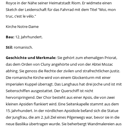
Royce in der Nähe seiner Heimatstadt Riom. Er widmete einen
Sketch der Leidenschaft für das Fahrrad mit dem Titel "Moi, mon
truc, c’est le vélo."
Kirche Notre-Dame
Bau:
12. Jahrhundert.
Stil:
romanisch.
Geschichte und Merkmale:
Sie gehört zum ehemaligen Priorat,
das dem Orden von Cluny angehörte und von der Abtei Mozac
abhing. Sie genoss die Rechte der zivilen und strafrechtlichen Justiz.
Die romanische Kirche wird von einem Glockenturm mit einer
imperialen Kuppel überragt. Das Langhaus hat drei Joche und ist mit
Seitenschiffen ausgestattet. Der Querschiff ist nicht
hervorspringend. Der Chor besteht aus einer Apsis, die von zwei
kleinen Apsiden flankiert wird. Eine Seitenkapelle stammt aus dem
15. Jahrhundert. In der nördlichen Apsidiole befand sich die Statue
der Jungfrau, die am 2. Juli Ziel eines Pilgerwegs war, bevor sie in die
neue Basilika übertragen wurde. Sie beherbergt Wandmalereien aus