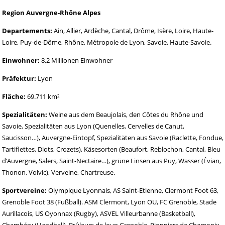
Region Auvergne-Rhône Alpes
Departements:
Ain, Allier, Ardèche, Cantal, Drôme, Isère, Loire, Haute-
Loire, Puy-de-Dôme, Rhône, Métropole de Lyon, Savoie, Haute-Savoie.
Einwohner:
8,2 Millionen Einwohner
Präfektur:
Lyon
Fläche:
69.711 km²
Spezialitäten:
Weine aus dem Beaujolais, den Côtes du Rhône und
Savoie, Spezialitäten aus Lyon (Quenelles, Cervelles de Canut,
Saucisson…), Auvergne-Eintopf, Spezialitäten aus Savoie (Raclette, Fondue,
Tartiflettes, Diots, Crozets), Käsesorten (Beaufort, Reblochon, Cantal, Bleu
d’Auvergne, Salers, Saint-Nectaire…), grüne Linsen aus Puy, Wasser (Évian,
Thonon, Volvic), Verveine, Chartreuse.
Sportvereine:
Olympique Lyonnais, AS Saint-Etienne, Clermont Foot 63,
Grenoble Foot 38 (Fußball). ASM Clermont, Lyon OU, FC Grenoble, Stade
Aurillacois, US Oyonnax (Rugby), ASVEL Villeurbanne (Basketball),