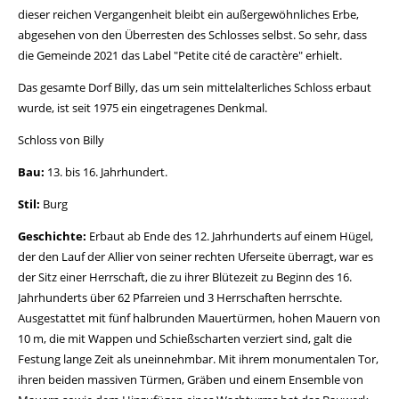
dieser reichen Vergangenheit bleibt ein außergewöhnliches Erbe,
abgesehen von den Überresten des Schlosses selbst. So sehr, dass
die Gemeinde 2021 das Label "Petite cité de caractère" erhielt.
Das gesamte Dorf Billy, das um sein mittelalterliches Schloss erbaut
wurde, ist seit 1975 ein eingetragenes Denkmal.
Schloss von Billy
Bau:
13. bis 16. Jahrhundert.
Stil:
Burg
Geschichte:
Erbaut ab Ende des 12. Jahrhunderts auf einem Hügel,
der den Lauf der Allier von seiner rechten Uferseite überragt, war es
der Sitz einer Herrschaft, die zu ihrer Blütezeit zu Beginn des 16.
Jahrhunderts über 62 Pfarreien und 3 Herrschaften herrschte.
Ausgestattet mit fünf halbrunden Mauertürmen, hohen Mauern von
10 m, die mit Wappen und Schießscharten verziert sind, galt die
Festung lange Zeit als uneinnehmbar. Mit ihrem monumentalen Tor,
ihren beiden massiven Türmen, Gräben und einem Ensemble von