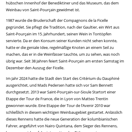
hübschen Innenhof der Benediktiner und das Museum, das dem
Weinbau von Saint-Pourçain gewidmet ist.
1987 wurde die Bruderschaft der Compagnons de la Ficelle
gegründet. Sie pflegt die Tradition, nach der Gaultier, ein Wirt aus
Saint-Pourçain im 15. Jahrhundert, seinen Wein in Tontöpfen
servierte. Da er den Konsum seiner Kunden nicht sehen konnte,
hatte er die geniale Idee, regelmäßige Knoten an einem Seil zu
machen, das er in die Weinfässer tauchte, um zu sehen, was noch
übrig war. Seit 38 Jahren feiert Saint-Pourçain am ersten Samstag im
Dezember den Auszug der Ficelle.
Im Jahr 2024 hatte die Stadt den Start des Critérium du Dauphiné
ausgerichtet, und Mads Pedersen hatte sich vor Sam Bennett
durchgesetzt. 2013 war Saint-Pourçain-sur-Sioule Startort einer
Etappe der Tour de France, die in Lyon von Matteo Trentin
gewonnen wurde. Eine Etappe der Tour de l’Avenir 2010 war
schließlich in diesem wichtigen Weinbaugebiet gestartet. Anlässlich
dieses Rennens hatte die neue Generation der kolumbianischen
Fahrer, angeführt von Nairo Quintana, dem Sieger des Rennens,