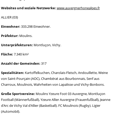
Websites und soziale Netzwerke:
www.auvergnerhonealpes.fr
ALLIER (03)
Einwohner:
333.298 Einwohner.
Präfektur:
Moulins.
Unterpräfekturen:
Montluçon, Vichy.
Fläche:
7.340 km²
Anzahl der Gemeinden:
317
Spezialitäten:
Kartoffelkuchen, Charolais-Fleisch, Andouillette, Weine
von Saint-Pourçain (AOC), Chambérat aus Bourbonnais, Senf aus
Charroux, Moulinois, Wahrheiten von Lapalisse und Vichy-Bonbons.
Große Sportvereine:
Moulins Yzeure Foot 03 Auvergne, Montluçon
Football (Männerfußball), Yzeure Allier Auvergne (Frauenfußball), Jeanne
d’Arc de Vichy Val d’Allier (Basketball). FC Moulinois (Rugby). Ligier
(Automobil).