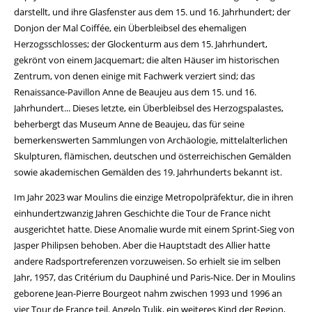
darstellt, und ihre Glasfenster aus dem 15. und 16. Jahrhundert; der
Donjon der Mal Coiffée, ein Überbleibsel des ehemaligen
Herzogsschlosses; der Glockenturm aus dem 15. Jahrhundert,
gekrönt von einem Jacquemart; die alten Häuser im historischen
Zentrum, von denen einige mit Fachwerk verziert sind; das
Renaissance-Pavillon Anne de Beaujeu aus dem 15. und 16.
Jahrhundert... Dieses letzte, ein Überbleibsel des Herzogspalastes,
beherbergt das Museum Anne de Beaujeu, das für seine
bemerkenswerten Sammlungen von Archäologie, mittelalterlichen
Skulpturen, flämischen, deutschen und österreichischen Gemälden
sowie akademischen Gemälden des 19. Jahrhunderts bekannt ist.
Im Jahr 2023 war Moulins die einzige Metropolpräfektur, die in ihren
einhundertzwanzig Jahren Geschichte die Tour de France nicht
ausgerichtet hatte. Diese Anomalie wurde mit einem Sprint-Sieg von
Jasper Philipsen behoben. Aber die Hauptstadt des Allier hatte
andere Radsportreferenzen vorzuweisen. So erhielt sie im selben
Jahr, 1957, das Critérium du Dauphiné und Paris-Nice. Der in Moulins
geborene Jean-Pierre Bourgeot nahm zwischen 1993 und 1996 an
vier Tour de France teil. Angelo Tulik, ein weiteres Kind der Region,