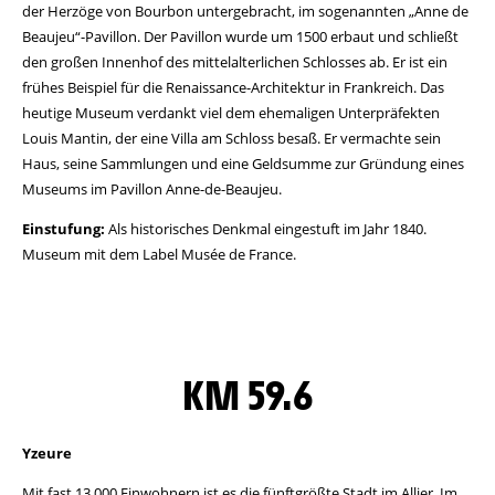
der Herzöge von Bourbon untergebracht, im sogenannten „Anne de
Beaujeu“-Pavillon. Der Pavillon wurde um 1500 erbaut und schließt
den großen Innenhof des mittelalterlichen Schlosses ab. Er ist ein
frühes Beispiel für die Renaissance-Architektur in Frankreich. Das
heutige Museum verdankt viel dem ehemaligen Unterpräfekten
Louis Mantin, der eine Villa am Schloss besaß. Er vermachte sein
Haus, seine Sammlungen und eine Geldsumme zur Gründung eines
Museums im Pavillon Anne-de-Beaujeu.
Einstufung:
Als historisches Denkmal eingestuft im Jahr 1840.
Museum mit dem Label Musée de France.
KM 59.6
Yzeure
Mit fast 13.000 Einwohnern ist es die fünftgrößte Stadt im Allier. Im