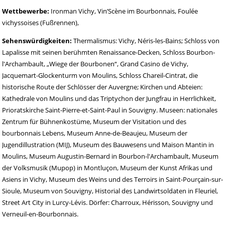
Wettbewerbe:
Ironman Vichy, Vin’Scène im Bourbonnais, Foulée
vichyssoises (Fußrennen),
Sehenswürdigkeiten:
Thermalismus: Vichy, Néris-les-Bains; Schloss von
Lapalisse mit seinen berühmten Renaissance-Decken, Schloss Bourbon-
l'Archambault, „Wiege der Bourbonen“, Grand Casino de Vichy,
Jacquemart-Glockenturm von Moulins, Schloss Chareil-Cintrat, die
historische Route der Schlösser der Auvergne; Kirchen und Abteien:
Kathedrale von Moulins und das Triptychon der Jungfrau in Herrlichkeit,
Prioratskirche Saint-Pierre-et-Saint-Paul in Souvigny. Museen: nationales
Zentrum für Bühnenkostüme, Museum der Visitation und des
bourbonnais Lebens, Museum Anne-de-Beaujeu, Museum der
Jugendillustration (MIJ), Museum des Bauwesens und Maison Mantin in
Moulins, Museum Augustin-Bernard in Bourbon-l'Archambault, Museum
der Volksmusik (Mupop) in Montluçon, Museum der Kunst Afrikas und
Asiens in Vichy, Museum des Weins und des Terroirs in Saint-Pourçain-sur-
Sioule, Museum von Souvigny, Historial des Landwirtsoldaten in Fleuriel,
Street Art City in Lurcy-Lévis. Dörfer: Charroux, Hérisson, Souvigny und
Verneuil-en-Bourbonnais.