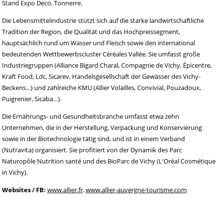
Stand Expo Deco, Tonnerre.
Die Lebensmittelindustrie stützt sich auf die starke landwirtschaftliche
Tradition der Region, die Qualität und das Hochpreissegment,
hauptsächlich rund um Wasser und Fleisch sowie den international
bedeutenden Wettbewerbscluster Céréales Vallée. Sie umfasst große
Industriegruppen (Alliance Bigard Charal, Compagnie de Vichy, Épicentre,
Kraft Food, Ldc, Sicarev, Handelsgesellschaft der Gewässer des Vichy-
Beckens…) und zahlreiche KMU (Allier Volailles, Convivial, Pouzadoux,
Puigrenier, Sicaba…).
Die Ernährungs- und Gesundheitsbranche umfasst etwa zehn
Unternehmen, die in der Herstellung, Verpackung und Konservierung
sowie in der Biotechnologie tätig sind, und ist in einem Verband
(Nutravita) organisiert. Sie profitiert von der Dynamik des Parc
Naturopôle Nutrition santé und des BioParc de Vichy (L'Oréal Cosmétique
in Vichy).
Websites / FB:
www.allier.fr
,
www.allier-auvergne-tourisme.com