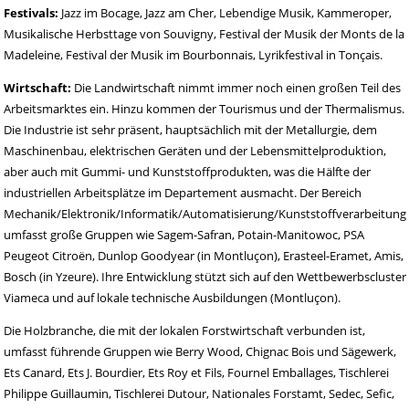
Festivals:
Jazz im Bocage, Jazz am Cher, Lebendige Musik, Kammeroper,
Musikalische Herbsttage von Souvigny, Festival der Musik der Monts de la
Madeleine, Festival der Musik im Bourbonnais, Lyrikfestival in Tonçais.
Wirtschaft:
Die Landwirtschaft nimmt immer noch einen großen Teil des
Arbeitsmarktes ein. Hinzu kommen der Tourismus und der Thermalismus.
Die Industrie ist sehr präsent, hauptsächlich mit der Metallurgie, dem
Maschinenbau, elektrischen Geräten und der Lebensmittelproduktion,
aber auch mit Gummi- und Kunststoffprodukten, was die Hälfte der
industriellen Arbeitsplätze im Departement ausmacht. Der Bereich
Mechanik/Elektronik/Informatik/Automatisierung/Kunststoffverarbeitung
umfasst große Gruppen wie Sagem-Safran, Potain-Manitowoc, PSA
Peugeot Citroën, Dunlop Goodyear (in Montluçon), Erasteel-Eramet, Amis,
Bosch (in Yzeure). Ihre Entwicklung stützt sich auf den Wettbewerbscluster
Viameca und auf lokale technische Ausbildungen (Montluçon).
Die Holzbranche, die mit der lokalen Forstwirtschaft verbunden ist,
umfasst führende Gruppen wie Berry Wood, Chignac Bois und Sägewerk,
Ets Canard, Ets J. Bourdier, Ets Roy et Fils, Fournel Emballages, Tischlerei
Philippe Guillaumin, Tischlerei Dutour, Nationales Forstamt, Sedec, Sefic,