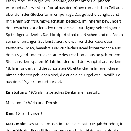
Pfarrkirche, ist ein großes Gebäude, das mehrere Bauphasen
erforderte. Sie weist ein Portal aus der frühen romanischen Zeit auf,
über dem der Glockenturm emporragt. Das gotische Langhaus ist
mit einem Schiffsrumpf-Dachstuhl bedeckt. Im Inneren bewundert
der Besucher vor allem den Chor, dessen Rundgang sehr elegante
Spitzbögen aufweist. Das Nordportal hat die Nischen und die Basen
seiner ehemaligen Säulenstatuen, die während der Revolution
zerstört wurden, bewahrt. Die Stühle der Benediktinermönche aus
dem 15. Jahrhundert, die Statue des Ecce homo aus polychromem
Stein aus dem späten 16. Jahrhundert und der Hauptaltar aus dem
18. Jahrhundert sind die schönsten Objekte, die im Inneren dieser
Kirche erhalten geblieben sind, die auch eine Orgel von Cavaillé-Coll
aus dem 19. Jahrhundert besitzt.
Einstufung:
1975 als historisches Denkmal eingestuft.
Museum für Wein und Terroir
Bau:
16. Jahrhundert.
Merkmale:
Das Museum, das im Haus des Bailli (16. Jahrhundert) in
der Höhle der Benediktiner untergebracht ist, bietet mehr als ein