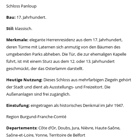
Schloss Panloup
Bau:
17. Jahrhundert.
Stil:
klassisch.
Merkmale:
elegante Herrenresidenz aus dem 17. Jahrhundert,
deren Türme mit Laternen sich anmutig von den Bäumen des
umgebenden Parks abheben. Die Tür, die zur ehemaligen Kapelle
führt, ist mit einem Sturz aus dem 12. oder 13. Jahrhundert
geschmückt, der das Osterlamm darstellt.
Heutige Nutzung:
Dieses Schloss aus mehrfarbigen Ziegeln gehört
der Stadt und dient als Ausstellungs- und Freizeitort. Die
Außenanlagen sind frei zugänglich.
Einstufung:
eingetragen als historisches Denkmal im Jahr 1947.
Region Burgund-Franche-Comté
Departements:
Côte d’Or, Doubs, Jura, Nièvre, Haute-Saône,
Saône-et-Loire, Yonne, Territoire de Belfort