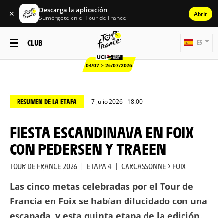
Descarga la aplicación
✕
Abrir
Sumérgete en el Tour de France
CLUB
ES
04/07 > 26/07/2026
RESUMEN DE LA ETAPA
7 julio 2026 - 18:00
FIESTA ESCANDINAVA EN FOIX
CON PEDERSEN Y TRAEEN
TOUR DE FRANCE 2026
|
ETAPA 4
|
CARCASSONNE > FOIX
Las cinco metas celebradas por el Tour de
Francia en Foix se habían dilucidado con una
escapada, y esta quinta etapa de la edición