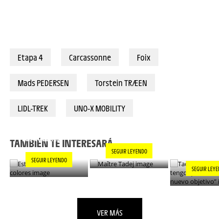
Etapa 4
Carcassonne
Foix
Mads PEDERSEN
Torstein TRÆEN
LIDL-TREK
UNO-X MOBILITY
TADEJ POGA
MAÎTRE TADEJ
ESTILO EN TODOS
“AHORA TE
LOS COLORES
ENCONTRAR
TAMBIÉN TE INTERESARÁ...
NUEVO OBJ
SEGUIR LEYENDO
SEGUIR LEYENDO
SEGUIR LEY
VER MÁS