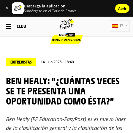
Descarga la aplicación
✕
Abrir
Sumérgete en el Tour de France
CLUB
ES
04/07 > 26/07/2026
ENTREVISTAS
14 julio 2025 - 18:40
BEN HEALY: “¿CUÁNTAS VECES
SE TE PRESENTA UNA
OPORTUNIDAD COMO ÉSTA?”
Ben Healy (EF Education-EasyPost) es el nuevo líder
de la clasificación general y la clasificación de los