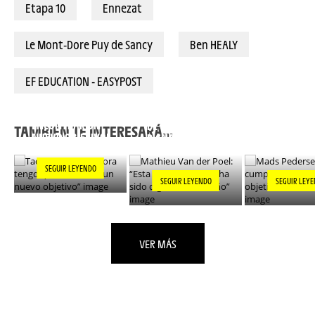
Etapa 10
Ennezat
Le Mont-Dore Puy de Sancy
Ben HEALY
EF EDUCATION - EASYPOST
TADEJ POGACAR:
MATHIEU VAN DER
“AHORA TENGO QUE
POEL: “ESTA FORMA
MADS PEDE
ENCONTRAR UN
DE GANAR HA SIDO
“HE CUMPL
TAMBIÉN TE INTERESARÁ...
NUEVO OBJETIVO”
DIGNA DE UN
DE LOS OBJE
SUEÑO”
MI CARRER
SEGUIR LEYENDO
SEGUIR LEYENDO
SEGUIR LEY
VER MÁS