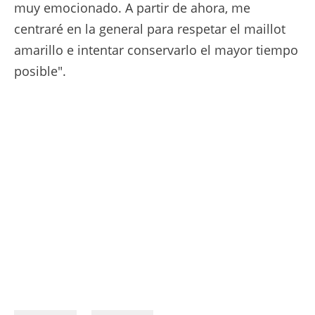
muy emocionado. A partir de ahora, me
centraré en la general para respetar el maillot
amarillo e intentar conservarlo el mayor tiempo
posible".
14/07/2025 – Tour de France 2025 – Étape 10 - Ennezat / Le Mont-Dore Puy de Sancy (165,3 km) - Ben HEALY (EF EDUCATION - EASYPOST) © A.S.O./Billy Ceusters