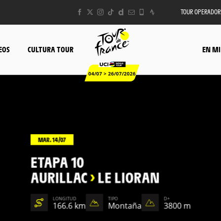
TOUR OPERADOR
EOS
CULTURA TOUR
EN MI
04/07 > 26/07/2026
MAR. 14/07
ETAPA 10
AURILLAC
>
LE LIORAN
LONGITUD
TIPO
D+
166.6 km
Montaña
3800 m