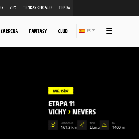
ES
VIPS
TIENDAS OFICIALES
TIENDA
 CARRERA
FANTASY
CLUB
ES
MIÉ. 15/07
ETAPA 11
VICHY
>
NEVERS
LONGITUD
TIPO
D+
161.3 km
Llana
1400 m