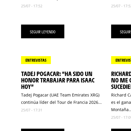
25/07 - 17:52
25/07 - 17:5
SEGUIR LEYENDO
SEGUIR
ENTREVISTAS
ENTREVIS
TADEJ POGACAR: “HA SIDO UN
RICHAR
HONOR TRABAJAR PARA ISAAC
NO ME C
HOY”
SUCEDI
Tadej Pogacar (UAE Team Emirates XRG)
Richard C
continúa líder del Tour de Francia 2026...
es el gana
Montaña..
25/07 - 17:31
25/07 - 17:0