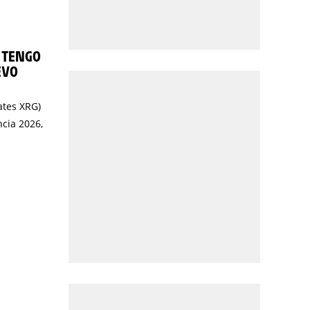
 TENGO
EVO
ates XRG)
ncia 2026,