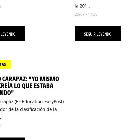
la 20ª...
2
25/07 - 17:38
 LEYENDO
SEGUIR LEYENDO
TAS
D CARAPAZ: “YO MISMO
REÍA LO QUE ESTABA
ENDO”
arapaz (EF Education-EasyPost)
dor de la clasificación de la
.
9