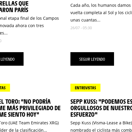
RELLAS QUE
Cada año, los humanos damos
ARON PARÍS
vuelta completa al Sol y los cicl
onal etapa final de los Campos
unas cuantas...
enovada ahora con tres
26/07 - 05:30
s...
0
 LEYENDO
SEGUIR LEYENDO
TAS
ENTREVISTAS
EL TORO: “NO PODRÍA
SEPP KUSS: "PODEMOS E
E MÁS PRIVILEGIADO DE
ORGULLOSOS DE NUESTR
ME SIENTO HOY”
ESFUERZO"
 Toro (UAE Team Emirates XRG)
Sepp Kuss (Visma-Lease a Bike)
der de la clasificación...
nombrado el ciclista más comb