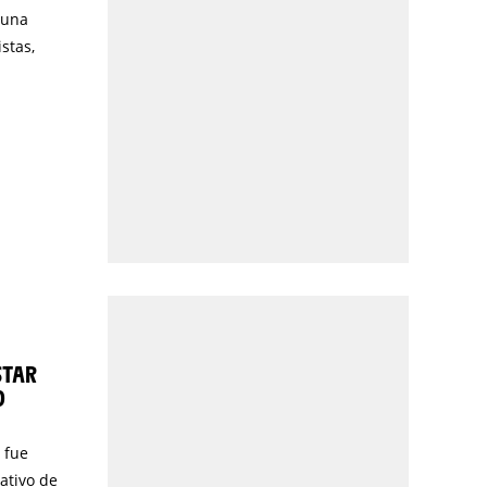
 una
istas,
STAR
O
 fue
ativo de