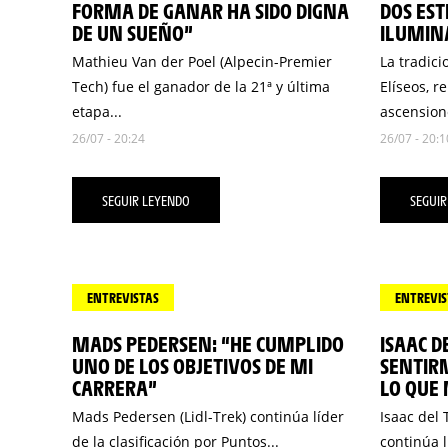
FORMA DE GANAR HA SIDO DIGNA
DOS EST
DE UN SUEÑO”
ILUMIN
Mathieu Van der Poel (Alpecin-Premier
La tradici
Tech) fue el ganador de la 21ª y última
Elíseos, r
etapa...
ascensione
26/07 - 20:24
26/07 - 20:1
SEGUIR LEYENDO
SEGUIR
ENTREVISTAS
ENTREVIS
MADS PEDERSEN: “HE CUMPLIDO
ISAAC D
UNO DE LOS OBJETIVOS DE MI
SENTIRM
CARRERA”
LO QUE 
Mads Pedersen (Lidl-Trek) continúa líder
Isaac del
de la clasificación por Puntos...
continúa lí