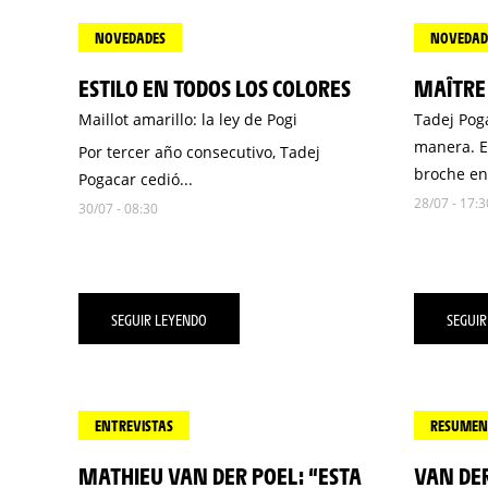
NOVEDADES
NOVEDAD
ESTILO EN TODOS LOS COLORES
MAÎTRE
Maillot amarillo: la ley de Pogi
Tadej Pog
manera. E
Por tercer año consecutivo, Tadej
broche en 
Pogacar cedió...
28/07 - 17:3
30/07 - 08:30
SEGUIR LEYENDO
SEGUIR
ENTREVISTAS
RESUMEN 
MATHIEU VAN DER POEL: “ESTA
VAN DER