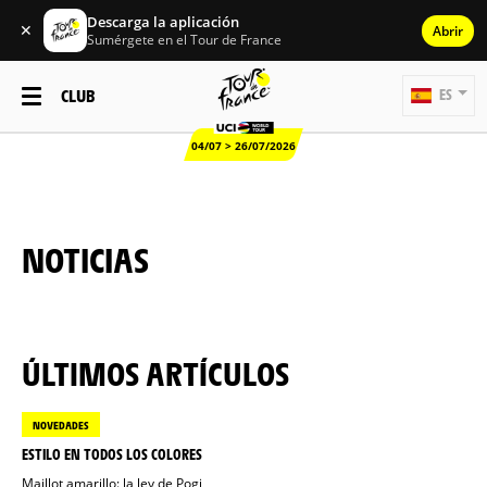
Descarga la aplicación
✕
Abrir
Sumérgete en el Tour de France
CLUB
ES
04/07 > 26/07/2026
NOTICIAS
ÚLTIMOS ARTÍCULOS
NOVEDADES
ESTILO EN TODOS LOS COLORES
Maillot amarillo: la ley de Pogi