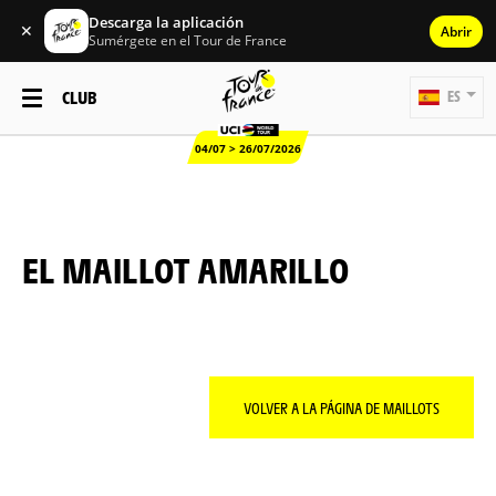
Descarga la aplicación
✕
Abrir
Sumérgete en el Tour de France
CLUB
ES
04/07 > 26/07/2026
EL MAILLOT AMARILLO
VOLVER A LA PÁGINA DE MAILLOTS