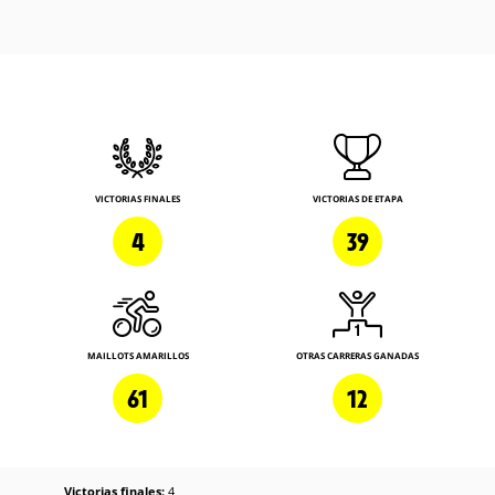
VICTORIAS FINALES
VICTORIAS DE ETAPA
4
39
MAILLOTS AMARILLOS
OTRAS CARRERAS GANADAS
61
12
Victorias finales:
4