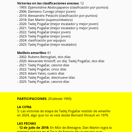
Victorias en las clasificaciones anexas:
12
- 1993: Djamolidine Abdoujaparov (clasificación por puntos)
- 2006: Damiano Cunego (mejor joven)
- 2010: Alessandro Petacchi (clasificación por puntos)
- 2018: Dan Martin (supercombativo)
- 2020: Tadej Pogačar (mejor escalador y mejor joven)
- 2021: Tadej Pogačar (mejor escalador y mejor joven)
- 2022: Tadej Pogačar (mejor joven)
- 2023: Tadej Pogačar (mejor joven)
- 2024: clasificación por equipos
- 2025: Tadej Pogačar (mejor escalador)
Maillots amarillos:
61
- 2002: Rubens Bertogliati, dos días
- 2020: Alexander Kristoff, un día; Tadej Pogačar, dos días
- 2021: Tadej Pogačar, catorce días
- 2022: Tadej Pogačar, cinco días
- 2023: Adam Yates, cuatro días
- 2024: Tadej Pogačar, diecinueve días
- 2025: Tadej Pogačar, catorce días
PARTICIPACIONES:
29 (desde 1993)
LA CIFRA
5: Las victorias de etapa de Tadej Pogačar vestido de amarillo
en 2024, algo que no se veía desde Bernard Hinault en 1979.
LAS FECHAS
-
12 de julio de 2018:
En Mûr-de-Bretagne, Dan Martin logra la
primera victoria en el Tour de Francia de un equipo que