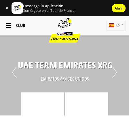
Descarga la aplicación
✕
Abrir
Sumérgete en el Tour de France
CLUB
ES
04/07 > 26/07/2026
UAE TEAM EMIRATES XRG
EMIRATOS ÁRABES UNIDOS