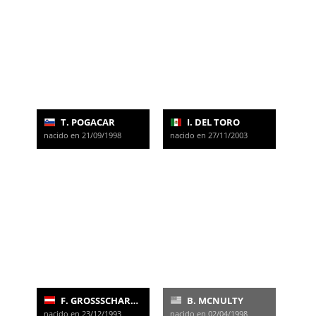
T. POGACAR
I. DEL TORO
nacido en 21/09/1998
nacido en 27/11/2003
F. GROSSSCHARTNER
B. MCNULTY
nacido en 23/12/1993
nacido en 02/04/1998