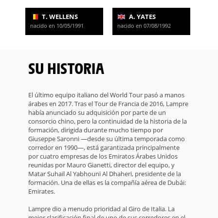
T. WELLENS
A. YATES
nacido en 10/05/1991
nacido en 07/08/1992
SU HISTORIA
El último equipo italiano del World Tour pasó a manos
árabes en 2017. Tras el Tour de Francia de 2016, Lampre
había anunciado su adquisición por parte de un
consorcio chino, pero la continuidad de la historia de la
formación, dirigida durante mucho tiempo por
Giuseppe Saronni —desde su última temporada como
corredor en 1990—, está garantizada principalmente
por cuatro empresas de los Emiratos Árabes Unidos
reunidas por Mauro Gianetti, director del equipo, y
Matar Suhail Al Yabhouni Al Dhaheri, presidente de la
formación. Una de ellas es la compañía aérea de Dubái:
Emirates.
Lampre dio a menudo prioridad al Giro de Italia. La
mejor clasificación final de uno de sus corredores en el