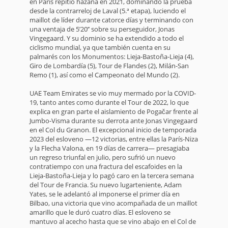
en París repitió hazaña en 2021, dominando la prueba
desde la contrarreloj de Laval (5.ª etapa), luciendo el
maillot de líder durante catorce días y terminando con
una ventaja de 5’20’’ sobre su perseguidor, Jonas
Vingegaard. Y su dominio se ha extendido a todo el
ciclismo mundial, ya que también cuenta en su
palmarés con los Monumentos: Lieja-Bastoña-Lieja (4),
Giro de Lombardía (5), Tour de Flandes (2), Milán-San
Remo (1), así como el Campeonato del Mundo (2).
UAE Team Emirates se vio muy mermado por la COVID-
19, tanto antes como durante el Tour de 2022, lo que
explica en gran parte el aislamiento de Pogačar frente al
Jumbo-Visma durante su derrota ante Jonas Vingegaard
en el Col du Granon. El excepcional inicio de temporada
2023 del esloveno —12 victorias, entre ellas la París-Niza
y la Flecha Valona, en 19 días de carrera— presagiaba
un regreso triunfal en julio, pero sufrió un nuevo
contratiempo con una fractura del escafoides en la
Lieja-Bastoña-Lieja y lo pagó caro en la tercera semana
del Tour de Francia. Su nuevo lugarteniente, Adam
Yates, se le adelantó al imponerse el primer día en
Bilbao, una victoria que vino acompañada de un maillot
amarillo que le duró cuatro días. El esloveno se
mantuvo al acecho hasta que se vino abajo en el Col de