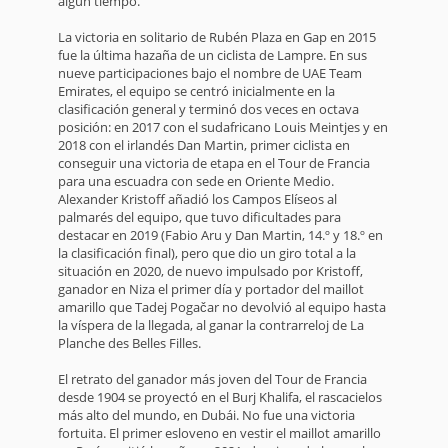
algún tiempo.
La victoria en solitario de Rubén Plaza en Gap en 2015
fue la última hazaña de un ciclista de Lampre. En sus
nueve participaciones bajo el nombre de UAE Team
Emirates, el equipo se centró inicialmente en la
clasificación general y terminó dos veces en octava
posición: en 2017 con el sudafricano Louis Meintjes y en
2018 con el irlandés Dan Martin, primer ciclista en
conseguir una victoria de etapa en el Tour de Francia
para una escuadra con sede en Oriente Medio.
Alexander Kristoff añadió los Campos Elíseos al
palmarés del equipo, que tuvo dificultades para
destacar en 2019 (Fabio Aru y Dan Martin, 14.º y 18.º en
la clasificación final), pero que dio un giro total a la
situación en 2020, de nuevo impulsado por Kristoff,
ganador en Niza el primer día y portador del maillot
amarillo que Tadej Pogačar no devolvió al equipo hasta
la víspera de la llegada, al ganar la contrarreloj de La
Planche des Belles Filles.
El retrato del ganador más joven del Tour de Francia
desde 1904 se proyectó en el Burj Khalifa, el rascacielos
más alto del mundo, en Dubái. No fue una victoria
fortuita. El primer esloveno en vestir el maillot amarillo