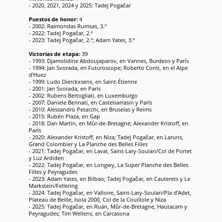
- 2020, 2021, 2024 y 2025: Tadej Pogačar
Puestos de honor:
4
- 2002: Raimondas Rumsas, 3.º
- 2022: Tadej Pogačar, 2.º
- 2023: Tadej Pogačar, 2.º; Adam Yates, 3.º
Victorias de etapa:
39
- 1993: Djamolidine Abdoujaparov, en Vannes, Burdeos y París
- 1994: Jan Svorada, en Futuroscope; Roberto Conti, en el Alpe
d’Huez
- 1999: Ludo Dierckxsens, en Saint-Étienne
- 2001: Jan Svorada, en París
- 2002: Rubens Bertogliati, en Luxemburgo
- 2007: Daniele Bennati, en Castelsarrasin y París
- 2010: Alessandro Petacchi, en Bruselas y Reims
- 2015: Rubén Plaza, en Gap
- 2018: Dan Martin, en Mûr-de-Bretagne; Alexander Kristoff, en
París
- 2020: Alexander Kristoff, en Niza; Tadej Pogačar, en Laruns,
Grand Colombier y La Planche des Belles Filles
- 2021: Tadej Pogačar, en Laval, Saint-Lary-Soulan/Col de Portet
y Luz Ardiden
- 2022: Tadej Pogačar, en Longwy, La Super Planche des Belles
Filles y Peyragudes
- 2023: Adam Yates, en Bilbao; Tadej Pogačar, en Cauterets y Le
Markstein/Fellering
- 2024: Tadej Pogačar, en Valloire, Saint-Lary-Soulan/Pla d’Adet,
Plateau de Beille, Isola 2000, Col de la Couillole y Niza
- 2025: Tadej Pogačar, en Ruán, Mûr-de-Bretagne, Hautacam y
Peyragudes; Tim Wellens, en Carcasona