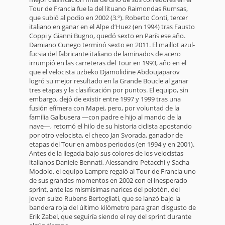
Tour de Francia fue la del lituano Raimondas Rumsas,
que subió al podio en 2002 (3.º). Roberto Conti, tercer
italiano en ganar en el Alpe d’Huez (en 1994) tras Fausto
Coppi y Gianni Bugno, quedó sexto en París ese año.
Damiano Cunego terminó sexto en 2011. El maillot azul-
fucsia del fabricante italiano de laminados de acero
irrumpió en las carreteras del Tour en 1993, año en el
que el velocista uzbeko Djamolidine Abdoujaparov
logró su mejor resultado en la Grande Boucle al ganar
tres etapas y la clasificación por puntos. El equipo, sin
embargo, dejó de existir entre 1997 y 1999 tras una
fusión efímera con Mapei, pero, por voluntad de la
familia Galbusera —con padre e hijo al mando de la
nave—, retomó el hilo de su historia ciclista apostando
por otro velocista, el checo Jan Svorada, ganador de
etapas del Tour en ambos periodos (en 1994 y en 2001).
Antes de la llegada bajo sus colores de los velocistas
italianos Daniele Bennati, Alessandro Petacchi y Sacha
Modolo, el equipo Lampre regaló al Tour de Francia uno
de sus grandes momentos en 2002 con el inesperado
sprint, ante las mismísimas narices del pelotón, del
joven suizo Rubens Bertogliati, que se lanzó bajo la
bandera roja del último kilómetro para gran disgusto de
Erik Zabel, que seguiría siendo el rey del sprint durante