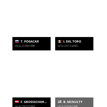
T. POGACAR
I. DEL TORO
né le 21/09/1998
né le 27/11/2003
F. GROSSSCHARTNER
B. MCNULTY
né le 23/12/1993
né le 02/04/1998