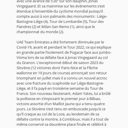
avec une avance de 5’20’’ sur son dauphin, Jonas
Vingegaard. Et sa mainmise sur les événements s’est
étendue à l’ensemble du cyclisme mondial puisqu’il
compte aussi à son palmarès des monuments : Liège-
Bastogne-Liège (4), Tour de Lombardie (5), Tour des
Flandres (2) et Milan-San Remo (1), ainsi que le
championnat du monde (2).
UAE Team Emirates a été fortement diminuée par le
Covid-19, avant et pendant le Tour 2022, ce qui explique
en grande partie l’isolement de Pogacar face aux Jumbo-
Visma lors de sa défaite face à Jonas Vingegaard au col
du Granon. L’exceptionnel début de saison 2023 du
Slovène (12 victoires dont Paris-Nice et la Flèche
wallonne en 19 jours de course) annonçait son retour
triomphant en juillet mais il a connu un nouvel accroc
avec une fracture du scaphoïde sur Liège-Bastogne-
Liège, et il l’a payé en troisième semaine du Tour de
France. Son nouveau lieutenant, Adam Yates, lui a brûlé
la politesse en s’imposant le premier jour à Bilbao,
victoire assortie d’un Maillot Jaune qui a tenu quatre
jours. Le Slovène s’est tenu en embuscade jusqu’à ce
qu’il craque au col de la Loze, au lendemain de sa
défaite contre la montre, à Combloux, mais il a tout de
même conservé sa deuxième place finale et célébré à