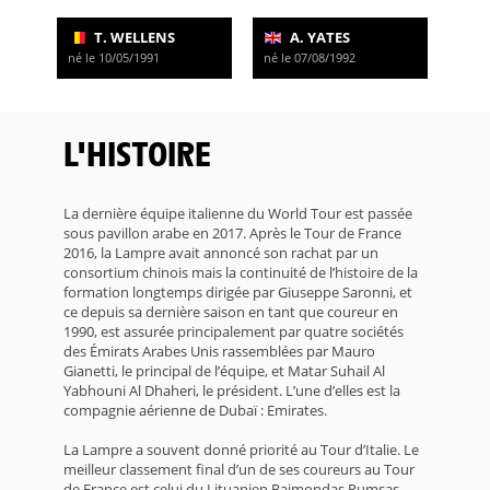
T. WELLENS
A. YATES
né le 10/05/1991
né le 07/08/1992
L'HISTOIRE
La dernière équipe italienne du World Tour est passée
sous pavillon arabe en 2017. Après le Tour de France
2016, la Lampre avait annoncé son rachat par un
consortium chinois mais la continuité de l’histoire de la
formation longtemps dirigée par Giuseppe Saronni, et
ce depuis sa dernière saison en tant que coureur en
1990, est assurée principalement par quatre sociétés
des Émirats Arabes Unis rassemblées par Mauro
Gianetti, le principal de l’équipe, et Matar Suhail Al
Yabhouni Al Dhaheri, le président. L’une d’elles est la
compagnie aérienne de Dubaï : Emirates.
La Lampre a souvent donné priorité au Tour d’Italie. Le
meilleur classement final d’un de ses coureurs au Tour
de France est celui du Lituanien Raimondas Rumsas,