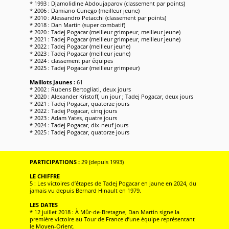
* 1993 : Djamolidine Abdoujaparov (classement par points)
* 2006 : Damiano Cunego (meilleur jeune)
* 2010 : Alessandro Petacchi (classement par points)
* 2018 : Dan Martin (super combatif)
* 2020 : Tadej Pogacar (meilleur grimpeur, meilleur jeune)
* 2021 : Tadej Pogacar (meilleur grimpeur, meilleur jeune)
* 2022 : Tadej Pogacar (meilleur jeune)
* 2023 : Tadej Pogacar (meilleur jeune)
* 2024 : classement par équipes
* 2025 : Tadej Pogacar (meilleur grimpeur)
Maillots Jaunes :
61
* 2002 : Rubens Bertogliati, deux jours
* 2020 : Alexander Kristoff, un jour ; Tadej Pogacar, deux jours
* 2021 : Tadej Pogacar, quatorze jours
* 2022 : Tadej Pogacar, cinq jours
* 2023 : Adam Yates, quatre jours
* 2024 : Tadej Pogacar, dix-neuf jours
* 2025 : Tadej Pogacar, quatorze jours
PARTICIPATIONS :
29 (depuis 1993)
LE CHIFFRE
5 : Les victoires d’étapes de Tadej Pogacar en jaune en 2024, du
jamais vu depuis Bernard Hinault en 1979.
LES DATES
* 12 juillet 2018 : À Mûr-de-Bretagne, Dan Martin signe la
première victoire au Tour de France d’une équipe représentant
le Moyen-Orient.