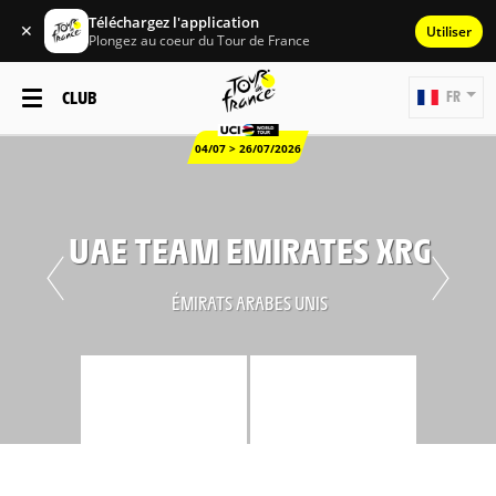
Téléchargez l'application
✕
Utiliser
Plongez au coeur du Tour de France
CLUB
FR
04/07 > 26/07/2026
UAE TEAM EMIRATES XRG
ÉMIRATS ARABES UNIS