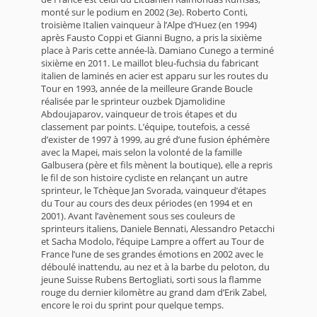
monté sur le podium en 2002 (3e). Roberto Conti,
troisième Italien vainqueur à l’Alpe d’Huez (en 1994)
après Fausto Coppi et Gianni Bugno, a pris la sixième
place à Paris cette année-là. Damiano Cunego a terminé
sixième en 2011. Le maillot bleu-fuchsia du fabricant
italien de laminés en acier est apparu sur les routes du
Tour en 1993, année de la meilleure Grande Boucle
réalisée par le sprinteur ouzbek Djamolidine
Abdoujaparov, vainqueur de trois étapes et du
classement par points. L’équipe, toutefois, a cessé
d’exister de 1997 à 1999, au gré d’une fusion éphémère
avec la Mapei, mais selon la volonté de la famille
Galbusera (père et fils mènent la boutique), elle a repris
le fil de son histoire cycliste en relançant un autre
sprinteur, le Tchèque Jan Svorada, vainqueur d’étapes
du Tour au cours des deux périodes (en 1994 et en
2001). Avant l’avènement sous ses couleurs de
sprinteurs italiens, Daniele Bennati, Alessandro Petacchi
et Sacha Modolo, l’équipe Lampre a offert au Tour de
France l’une de ses grandes émotions en 2002 avec le
déboulé inattendu, au nez et à la barbe du peloton, du
jeune Suisse Rubens Bertogliati, sorti sous la flamme
rouge du dernier kilomètre au grand dam d’Erik Zabel,
encore le roi du sprint pour quelque temps.