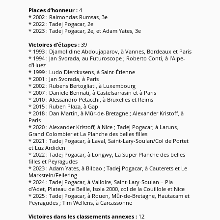
Places d’honneur :
4
* 2002 : Raimondas Rumsas, 3e
* 2022 : Tadej Pogacar, 2e
* 2023 : Tadej Pogacar, 2e, et Adam Yates, 3e
Victoires d’étapes :
39
* 1993 : Djamolidine Abdoujaparov, à Vannes, Bordeaux et Paris
* 1994 : Jan Svorada, au Futuroscope ; Roberto Conti, à l’Alpe-
d’Huez
* 1999 : Ludo Dierckxsens, à Saint-Étienne
* 2001 : Jan Svorada, à Paris
* 2002 : Rubens Bertogliati, à Luxembourg
* 2007 : Daniele Bennati, à Castelsarrasin et à Paris
* 2010 : Alessandro Petacchi, à Bruxelles et Reims
* 2015 : Ruben Plaza, à Gap
* 2018 : Dan Martin, à Mûr-de-Bretagne ; Alexander Kristoff, à
Paris
* 2020 : Alexander Kristoff, à Nice ; Tadej Pogacar, à Laruns,
Grand Colombier et La Planche des belles filles
* 2021 : Tadej Pogacar, à Laval, Saint-Lary-Soulan/Col de Portet
et Luz Ardiden
* 2022 : Tadej Pogacar, à Longwy, La Super Planche des belles
filles et Peyragudes
* 2023 : Adam Yates, à Bilbao ; Tadej Pogacar, à Cauterets et Le
Markstein/Fellering
* 2024 : Tadej Pogacar, à Valloire, Saint-Lary-Soulan – Pla
d’Adet, Plateau de Beille, Isola 2000, col de la Couillole et Nice
* 2025 : Tadej Pogacar, à Rouen, Mûr-de-Bretagne, Hautacam et
Peyragudes ; Tim Wellens, à Carcassonne
Victoires dans les classements annexes :
12