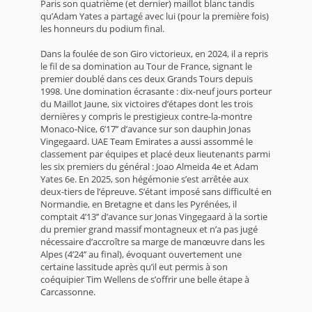
Paris son quatrième (et dernier) maillot blanc tandis
qu’Adam Yates a partagé avec lui (pour la première fois)
les honneurs du podium final.
Dans la foulée de son Giro victorieux, en 2024, il a repris
le fil de sa domination au Tour de France, signant le
premier doublé dans ces deux Grands Tours depuis
1998. Une domination écrasante : dix-neuf jours porteur
du Maillot Jaune, six victoires d’étapes dont les trois
dernières y compris le prestigieux contre-la-montre
Monaco-Nice, 6’17’’ d’avance sur son dauphin Jonas
Vingegaard. UAE Team Emirates a aussi assommé le
classement par équipes et placé deux lieutenants parmi
les six premiers du général : Joao Almeida 4e et Adam
Yates 6e. En 2025, son hégémonie s’est arrêtée aux
deux-tiers de l’épreuve. S’étant imposé sans difficulté en
Normandie, en Bretagne et dans les Pyrénées, il
comptait 4’13’’ d’avance sur Jonas Vingegaard à la sortie
du premier grand massif montagneux et n’a pas jugé
nécessaire d’accroître sa marge de manœuvre dans les
Alpes (4’24’’ au final), évoquant ouvertement une
certaine lassitude après qu’il eut permis à son
coéquipier Tim Wellens de s’offrir une belle étape à
Carcassonne.