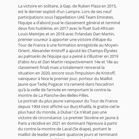
La victoire en solitaire, à Gap, de Ruben Plaza en 2015,
est le dernier exploit d’un Lampre. Lors de ses neuf
participations sous l’appellation UAE Team Emirates,
l’équipe a d’abord joué le classement général et terminé
deux fois huitième, en 2017 avec le fluet Sud-Africain
Louis Meintjes et en 2018 avec l’Irlandais Dan Martin,
premier coureur à apporter une victoire d’étape du
Tour de France à une formation enregistrée au Moyen-
Orient. Alexander Kristoff a ajouté les Champs-Élysées
au palmarès de l’équipe qui a peiné à s’illustrer en 2019
(Fabio Aru et Dan Martin respectivement 14e et 18e au
classement final) mais a totalement renversé la
situation en 2020, encore sous l’impulsion de Kristoff,
vainqueur à Nice le premier jour, porteur du Maillot
Jaune que Tadej Pogacar n’a ramené dans l’escadron
qu’à la veille de l’arrivée en remportant le contre-la-
montre de La Planche-des-Belles-Filles.
Le portrait du plus jeune vainqueur du Tour de France
depuis 1904 s’est affiché sur Burj-Khalifa, le gratte-ciel le
plus haut du monde, à Dubaï ! Ce n’était pas une
victoire de circonstance. Le premier Slovène en jaune à
Paris a récidivé en 2021 en dominant l’épreuve à partir
du contre-la-montre de Laval (5e étape), portant le
maillot de leader pendant quatorze jours et terminant