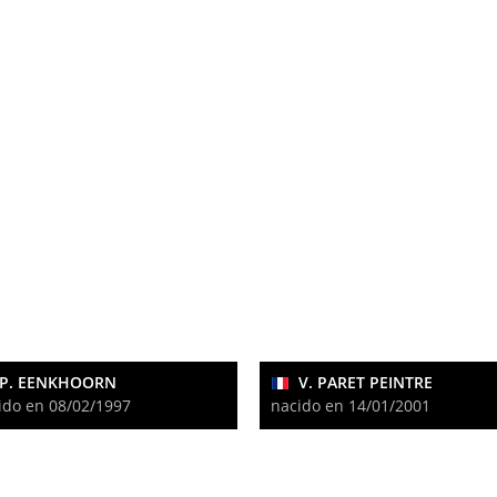
P. EENKHOORN
V. PARET PEINTRE
ido en 08/02/1997
nacido en 14/01/2001