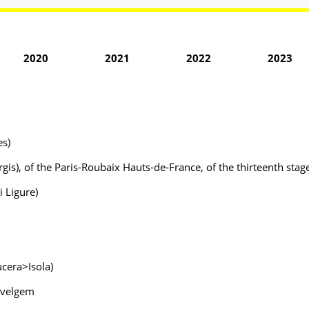
2020
2021
2022
2023
es)
s), of the Paris-Roubaix Hauts-de-France, of the thirteenth stage 
i Ligure)
ucera>Isola)
evelgem