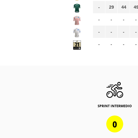
-
29
44
4
-
-
-
-
-
-
-
-
-
-
-
-
SPRINT INTERMEDIO
0