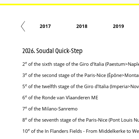
2016
2017
2018
2019
2026. Soudal Quick-Step
e
2
of the sixth stage of the Giro d'Italia (Paestum>Napl
e
3
of the second stage of the Paris-Nice (Épône>Montargi
e
5
of the twelfth stage of the Giro d'Italia (Imperia>Nov
e
6
of the Ronde van Vlaanderen ME
e
7
of the Milano-Sanremo
e
8
of the seventh stage of the Paris-Nice (Pont Louis N
e
10
of the In Flanders Fields - From Middelkerke to W