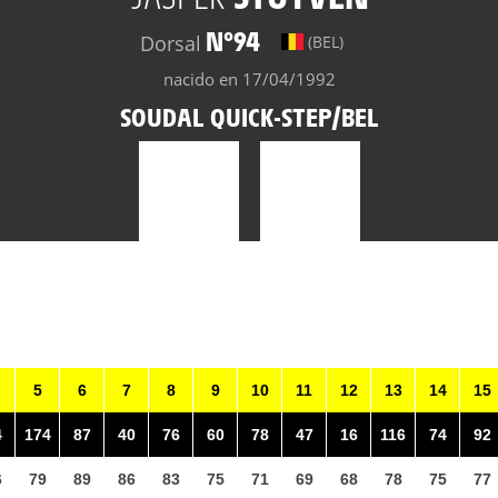
N°94
Dorsal
(BEL)
nacido en 17/04/1992
SOUDAL QUICK-STEP/BEL
5
6
7
8
9
10
11
12
13
14
15
4
174
87
40
76
60
78
47
16
116
74
92
6
79
89
86
83
75
71
69
68
78
75
77