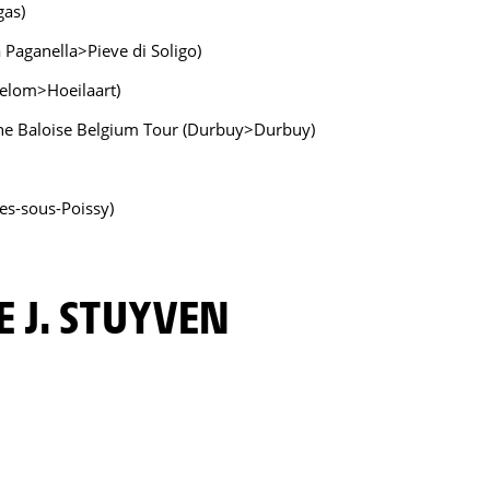
gas)
la Paganella>Pieve di Soligo)
gelom>Hoeilaart)
 the Baloise Belgium Tour (Durbuy>Durbuy)
res-sous-Poissy)
E J. STUYVEN