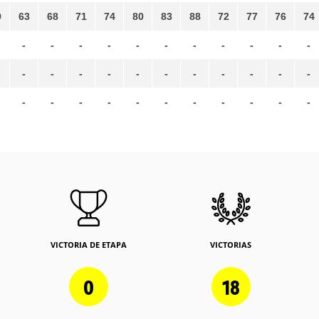
9
63
68
71
74
80
83
88
72
77
76
74
-
-
-
-
-
-
-
-
-
-
-
-
-
-
-
-
-
-
-
-
-
-
-
-
-
-
-
-
-
-
-
-
-
VICTORIA DE ETAPA
VICTORIAS
0
18