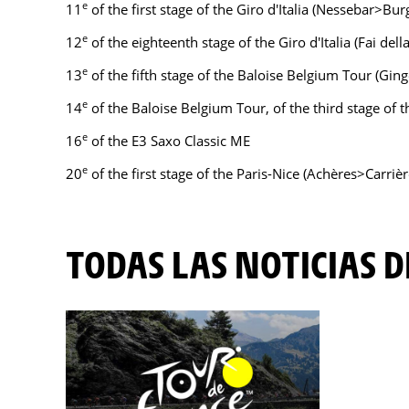
e
11
of the first stage of the Giro d'Italia (Nessebar>Bur
e
12
of the eighteenth stage of the Giro d'Italia (Fai del
e
13
of the fifth stage of the Baloise Belgium Tour (Gin
e
14
of the Baloise Belgium Tour, of the third stage of
e
16
of the E3 Saxo Classic ME
e
20
of the first stage of the Paris-Nice (Achères>Carriè
TODAS LAS NOTICIAS D