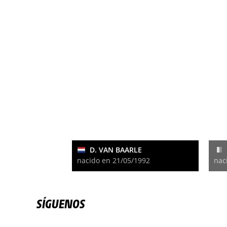
D. VAN BAARLE
nacido en 21/05/1992
nac
SÍGUENOS