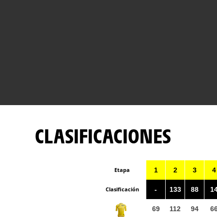
CLASIFICACIONES
Etapa
1
2
3
4
Clasificación
-
133
88
1
69
112
94
6