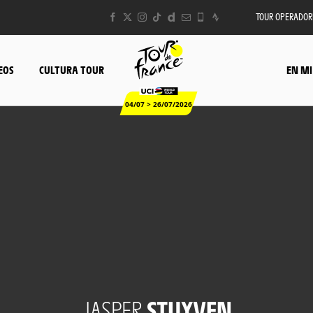
TOUR OPERADOR
EOS
CULTURA TOUR
EN MI
04/07 > 26/07/2026
JASPER
STUYVEN