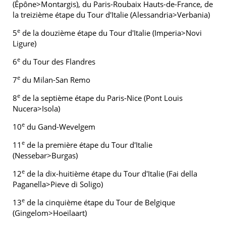
(Épône>Montargis), du Paris-Roubaix Hauts-de-France, de
la treizième étape du Tour d'Italie (Alessandria>Verbania)
e
5
de la douzième étape du Tour d'Italie (Imperia>Novi
Ligure)
e
6
du Tour des Flandres
e
7
du Milan-San Remo
e
8
de la septième étape du Paris-Nice (Pont Louis
Nucera>Isola)
e
10
du Gand-Wevelgem
e
11
de la première étape du Tour d'Italie
(Nessebar>Burgas)
e
12
de la dix-huitième étape du Tour d'Italie (Fai della
Paganella>Pieve di Soligo)
e
13
de la cinquième étape du Tour de Belgique
(Gingelom>Hoeilaart)