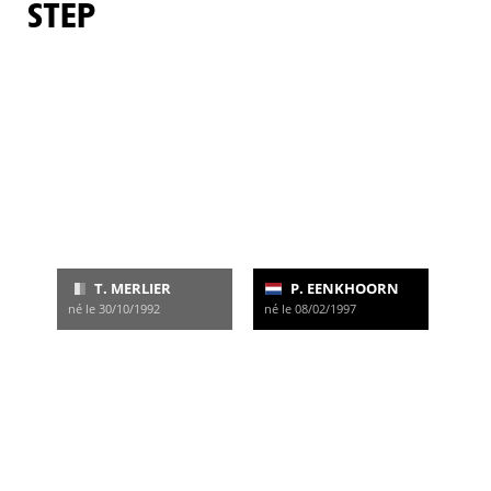
STEP
T. MERLIER
P. EENKHOORN
né le 30/10/1992
né le 08/02/1997