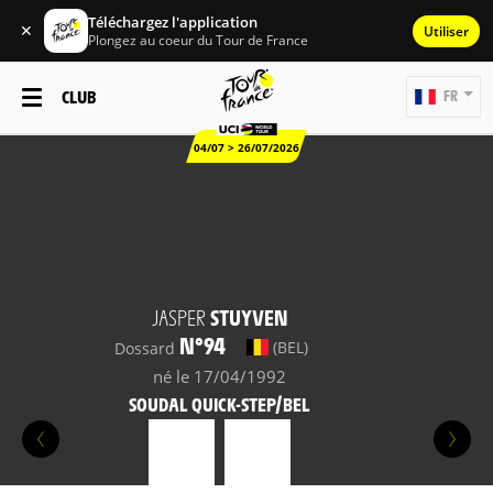
Téléchargez l'application
✕
Utiliser
Plongez au coeur du Tour de France
CLUB
FR
04/07 > 26/07/2026
JASPER
STUYVEN
N°94
(BEL)
Dossard
né le 17/04/1992
SOUDAL QUICK-STEP/BEL