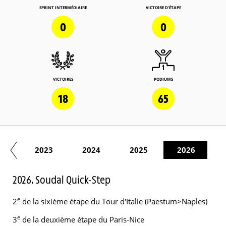
SPRINT INTERMÉDIAIRE
VICTOIRE D'ÉTAPE
0
0
VICTOIRES
PODIUMS
18
65
22
2023
2024
2025
2026
2026. Soudal Quick-Step
e
2
de la sixième étape du Tour d'Italie (Paestum>Naples)
e
3
de la deuxième étape du Paris-Nice