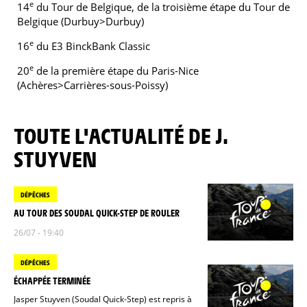
e
14
du Tour de Belgique, de la troisième étape du Tour de
Belgique (Durbuy>Durbuy)
e
16
du E3 BinckBank Classic
e
20
de la première étape du Paris-Nice
(Achères>Carrières-sous-Poissy)
TOUTE L'ACTUALITÉ DE J.
STUYVEN
DÉPÊCHES
AU TOUR DES SOUDAL QUICK-STEP DE ROULER
26/07 - 19:40
DÉPÊCHES
ÉCHAPPÉE TERMINÉE
Jasper Stuyven (Soudal Quick-Step) est repris à