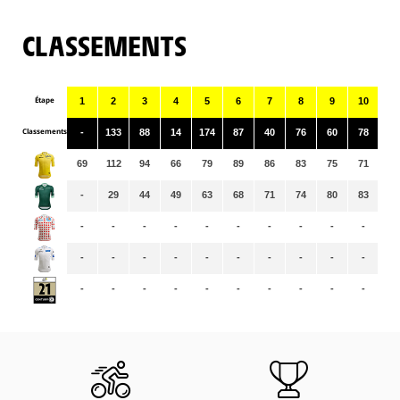
CLASSEMENTS
Étape
1
2
3
4
5
6
7
8
9
10
11
Classements
-
133
88
14
174
87
40
76
60
78
47
69
112
94
66
79
89
86
83
75
71
69
-
29
44
49
63
68
71
74
80
83
88
-
-
-
-
-
-
-
-
-
-
-
-
-
-
-
-
-
-
-
-
-
-
-
-
-
-
-
-
-
-
-
-
-