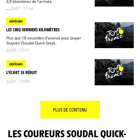
3,8 kilomètres de l'arrivée.
...
22/07 - 17:14
DÉPÊCHES
LES CINQ DERNIERS KILOMÈTRES
Plus que 18 secondes d'avance pour Jasper
Stuyven (Soudal Quick-Step).
22/07 - 17:11
DÉPÊCHES
L'ÉCART SE RÉDUIT
22/07 - 17:09
PLUS DE CONTENU
LES COUREURS SOUDAL QUICK-