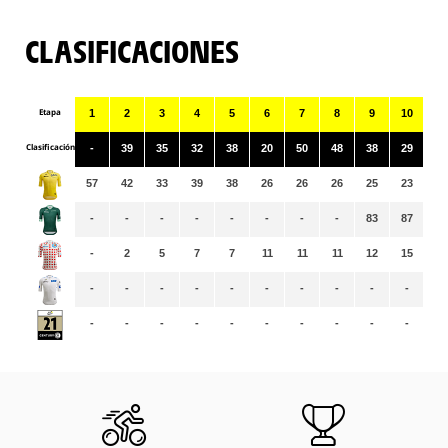
CLASIFICACIONES
Etapa
1
2
3
4
5
6
7
8
9
10
11
Clasificación
-
39
35
32
38
20
50
48
38
29
41
57
42
33
39
38
26
26
26
25
23
23
-
-
-
-
-
-
-
-
83
87
91
-
2
5
7
7
11
11
11
12
15
15
-
-
-
-
-
-
-
-
-
-
-
-
-
-
-
-
-
-
-
-
-
-