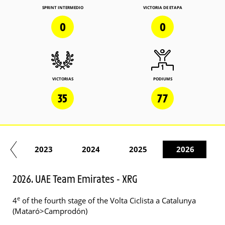
SPRINT INTERMEDIO
VICTORIA DE ETAPA
0
0
VICTORIAS
PODIUMS
35
77
22
2023
2024
2025
2026
2026. UAE Team Emirates - XRG
e
4
of the fourth stage of the Volta Ciclista a Catalunya
(Mataró>Camprodón)