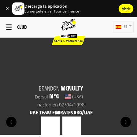
Descarga la aplicación
✕
Abrir
Sumérgete en el Tour de France
CLUB
ES
04/07 > 26/07/2026
BRANDON
MCNULTY
N°4
(USA)
Dorsal
nacido en 02/04/1998
UAE TEAM EMIRATES XRG/UAE