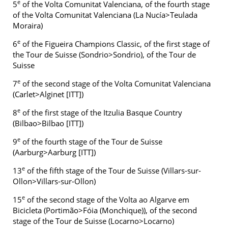
e
5
of the Volta Comunitat Valenciana, of the fourth stage
of the Volta Comunitat Valenciana (La Nucía>Teulada
Moraira)
e
6
of the Figueira Champions Classic, of the first stage of
the Tour de Suisse (Sondrio>Sondrio), of the Tour de
Suisse
e
7
of the second stage of the Volta Comunitat Valenciana
(Carlet>Alginet [ITT])
e
8
of the first stage of the Itzulia Basque Country
(Bilbao>Bilbao [ITT])
e
9
of the fourth stage of the Tour de Suisse
(Aarburg>Aarburg [ITT])
e
13
of the fifth stage of the Tour de Suisse (Villars-sur-
Ollon>Villars-sur-Ollon)
e
15
of the second stage of the Volta ao Algarve em
Bicicleta (Portimão>Fóia (Monchique)), of the second
stage of the Tour de Suisse (Locarno>Locarno)