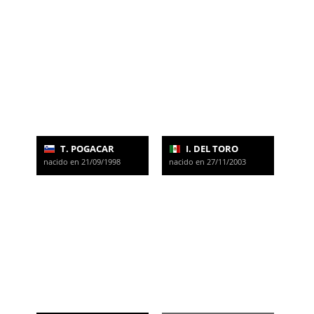
T. POGACAR
I. DEL TORO
nacido en 21/09/1998
nacido en 27/11/2003