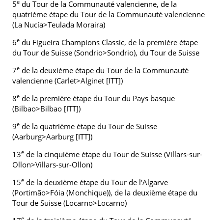
e
5
du Tour de la Communauté valencienne, de la
quatrième étape du Tour de la Communauté valencienne
(La Nucía>Teulada Moraira)
e
6
du Figueira Champions Classic, de la première étape
du Tour de Suisse (Sondrio>Sondrio), du Tour de Suisse
e
7
de la deuxième étape du Tour de la Communauté
valencienne (Carlet>Alginet [ITT])
e
8
de la première étape du Tour du Pays basque
(Bilbao>Bilbao [ITT])
e
9
de la quatrième étape du Tour de Suisse
(Aarburg>Aarburg [ITT])
e
13
de la cinquième étape du Tour de Suisse (Villars-sur-
Ollon>Villars-sur-Ollon)
e
15
de la deuxième étape du Tour de l'Algarve
(Portimão>Fóia (Monchique)), de la deuxième étape du
Tour de Suisse (Locarno>Locarno)
e