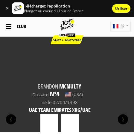
Téléchargez l'application
✕
Utiliser
Plongez au coeur du Tour de France
CLUB
FR
04/07 > 26/07/2026
BRANDON
MCNULTY
N°4
(USA)
Dossard
né le 02/04/1998
UAE TEAM EMIRATES XRG/UAE