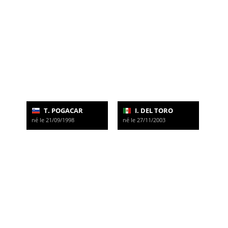
T. POGACAR
I. DEL TORO
né le 21/09/1998
né le 27/11/2003