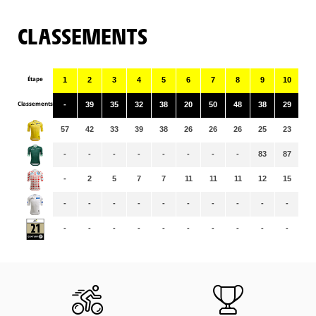
CLASSEMENTS
Étape
1
2
3
4
5
6
7
8
9
10
11
Classements
-
39
35
32
38
20
50
48
38
29
41
57
42
33
39
38
26
26
26
25
23
23
-
-
-
-
-
-
-
-
83
87
91
-
2
5
7
7
11
11
11
12
15
15
-
-
-
-
-
-
-
-
-
-
-
-
-
-
-
-
-
-
-
-
-
-