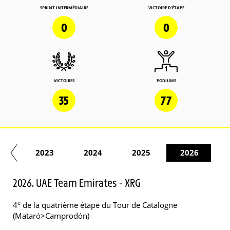
SPRINT INTERMÉDIAIRE
VICTOIRE D'ÉTAPE
0
0
VICTOIRES
PODIUMS
35
77
22
2023
2024
2025
2026
2026. UAE Team Emirates - XRG
e
4
de la quatrième étape du Tour de Catalogne
(Mataró>Camprodón)