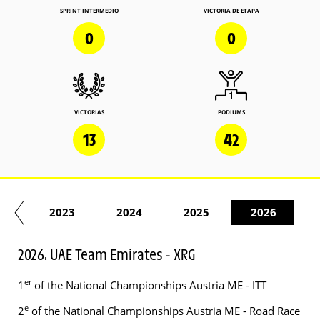
SPRINT INTERMEDIO
VICTORIA DE ETAPA
0
0
VICTORIAS
PODIUMS
13
42
22
2023
2024
2025
2026
2026. UAE Team Emirates - XRG
er
1
of the National Championships Austria ME - ITT
e
2
of the National Championships Austria ME - Road Race