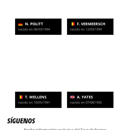
N. POLITT
F. VERMEERSCH
nacido en 06/03/1994
nacido en 12/03/1999
T. WELLENS
A. YATES
nacido en 10/05/1991
nacido en 07/08/1992
SÍGUENOS
Recibe información exclusiva del Tour de France