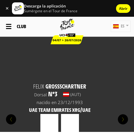
Descarga la aplicación
✕
Abrir
Sumérgete en el Tour de France
CLUB
ES
04/07 > 26/07/2026
FELIX
GROSSSCHARTNER
N°3
(AUT)
Dorsal
nacido en 23/12/1993
UAE TEAM EMIRATES XRG/UAE