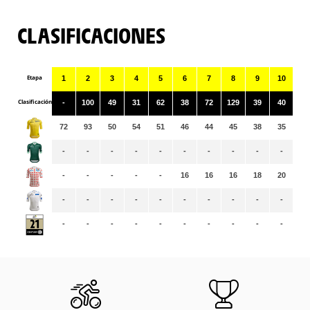
CLASIFICACIONES
Etapa
1
2
3
4
5
6
7
8
9
10
11
Clasificación
-
100
49
31
62
38
72
129
39
40
10
72
93
50
54
51
46
44
45
38
35
35
-
-
-
-
-
-
-
-
-
-
-
-
-
-
-
-
16
16
16
18
20
20
-
-
-
-
-
-
-
-
-
-
-
-
-
-
-
-
-
-
-
-
-
-