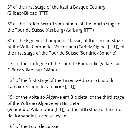
e
3
of the first stage of the Itzulia Basque Country
(Bilbao>Bilbao [ITT])
e
6
of the Trofeo Serra Tramuntana, of the fourth stage of
the Tour de Suisse (Aarburg>Aarburg [ITT])
e
8
of the Figueira Champions Classic, of the second stage
of the Volta Comunitat Valenciana (Carlet>Alginet [ITT]), of
the first stage of the Tour de Suisse (Sondrio>Sondrio)
e
12
of the prologue of the Tour de Romandie (Villars-sur-
Glâne>Villars-sur-Glâne)
e
13
of the first stage of the Tirreno-Adriatico (Lido di
Camaiore>Lido di Camaiore [ITT])
e
15
of the Volta ao Algarve em Bicicleta, of the third stage
of the Volta ao Algarve em Bicicleta
(Vilamoura>Vilamoura [ITT]), of the fifth stage of the Tour
de Romandie (Lucens>Leysin)
e
16
of the Tour de Suisse