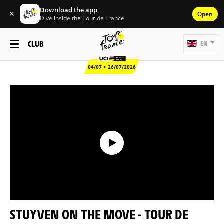
Download the app
✕
Open
Dive inside the Tour de France
CLUB
EN
04/07 > 26/07/2026
STUYVEN ON THE MOVE - TOUR DE