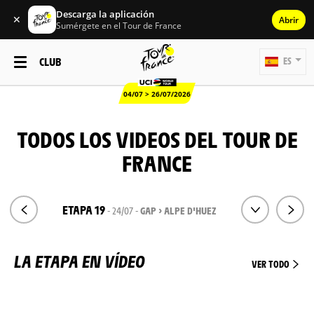
Descarga la aplicación
✕
Abrir
Sumérgete en el Tour de France
CLUB
ES
04/07 > 26/07/2026
TODOS LOS VIDEOS DEL TOUR DE
FRANCE
ETAPA 19
- 24/07 -
GAP > ALPE D'HUEZ
LA ETAPA EN VÍDEO
VER TODO