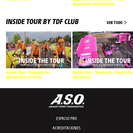
Avermaers masterpiece
INSIDE TOUR BY TDF CLUB
VER TODO
Inside Tour - Préparer les
Inside Tour - Mechanic, inside the
générations futures
workshop
ESPACIO PRO
ACREDITACIONES