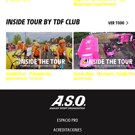
Avermaers masterpiece
INSIDE TOUR BY TDF CLUB
VER TODO
Inside Tour - Préparer les
Inside Tour - Mechanic, inside the
générations futures
workshop
ESPACIO PRO
ACREDITACIONES