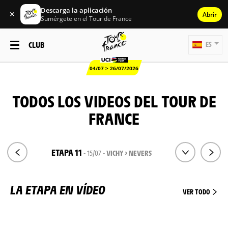
Descarga la aplicación
✕
Abrir
Sumérgete en el Tour de France
CLUB
ES
04/07 > 26/07/2026
TODOS LOS VIDEOS DEL TOUR DE
FRANCE
ETAPA 11
- 15/07 -
VICHY > NEVERS
LA ETAPA EN VÍDEO
VER TODO