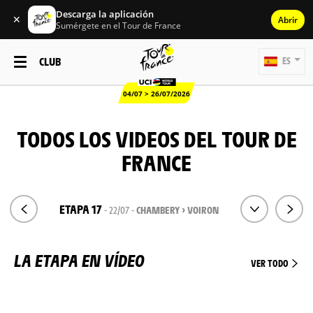
Descarga la aplicación
✕
Abrir
Sumérgete en el Tour de France
CLUB
ES
04/07 > 26/07/2026
TODOS LOS VIDEOS DEL TOUR DE
FRANCE
ETAPA 17
- 22/07 -
CHAMBERY > VOIRON
LA ETAPA EN VÍDEO
VER TODO