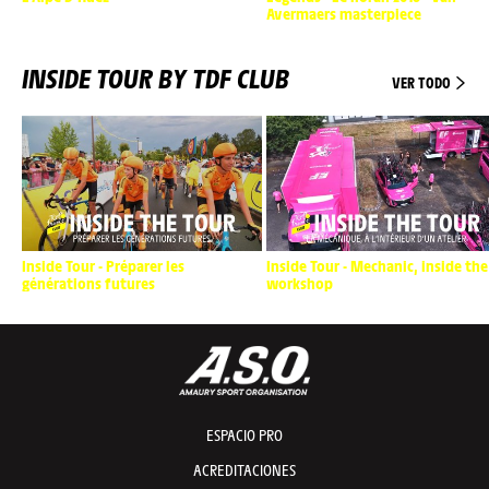
Avermaers masterpiece
INSIDE TOUR BY TDF CLUB
VER TODO
Inside Tour - Préparer les
Inside Tour - Mechanic, inside the
générations futures
workshop
ESPACIO PRO
ACREDITACIONES