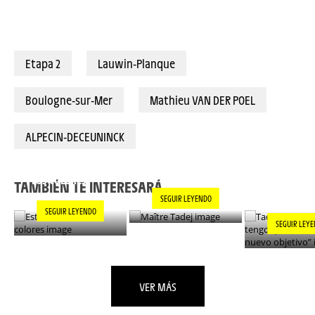
© BILLY_LEBELGE
Etapa 2
Lauwin-Planque
Boulogne-sur-Mer
Mathieu VAN DER POEL
ALPECIN-DECEUNINCK
TADEJ POGA
MAÎTRE TADEJ
ESTILO EN TODOS
“AHORA TE
LOS COLORES
ENCONTRAR
TAMBIÉN TE INTERESARÁ...
NUEVO OBJ
SEGUIR LEYENDO
SEGUIR LEYENDO
SEGUIR LEY
VER MÁS