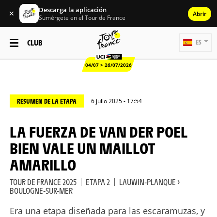
Descarga la aplicación
✕
Abrir
Sumérgete en el Tour de France
CLUB
ES
04/07 > 26/07/2026
RESUMEN DE LA ETAPA
6 julio 2025 - 17:54
LA FUERZA DE VAN DER POEL
BIEN VALE UN MAILLOT
AMARILLO
TOUR DE FRANCE 2025
|
ETAPA 2
|
LAUWIN-PLANQUE >
BOULOGNE-SUR-MER
Era una etapa diseñada para las escaramuzas, y