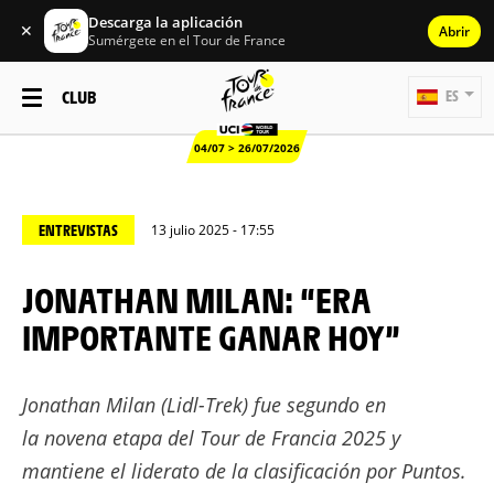
Descarga la aplicación
✕
Abrir
Sumérgete en el Tour de France
CLUB
ES
04/07 > 26/07/2026
ENTREVISTAS
13 julio 2025 - 17:55
JONATHAN MILAN: “ERA
IMPORTANTE GANAR HOY”
Jonathan Milan (Lidl-Trek) fue segundo en
la novena etapa del Tour de Francia 2025 y
mantiene el liderato de la clasificación por Puntos.