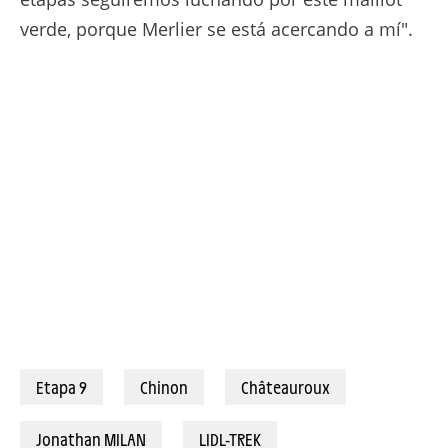
verde, porque Merlier se está acercando a mí".
13/07/2025 – Tour de France 2025 – Étape 9 - Chinon / Châteauroux (174,1 km) - Jonathan MILAN (LIDL-TREK) © A.S.O./Charly Lopez
Etapa 9
Chinon
Châteauroux
Jonathan MILAN
LIDL-TREK