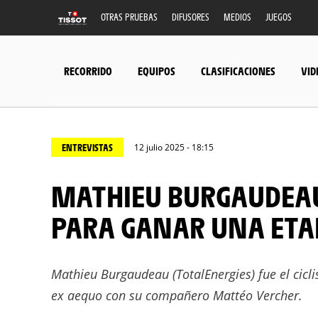
OTRAS PRUEBAS
DIFUSORES
MEDIOS
JUEGOS
RECORRIDO
EQUIPOS
CLASIFICACIONES
VID
ENTREVISTAS
12 julio 2025 - 18:15
MATHIEU BURGAUDEAU: “QUIZÁ TENGA PIERNAS
PARA GANAR UNA ETA
Mathieu Burgaudeau (TotalEnergies) fue el cicl
ex aequo con su compañero Mattéo Vercher.