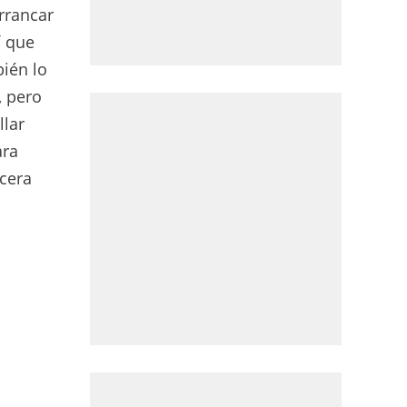
rrancar
í que
ién lo
, pero
llar
ara
rcera