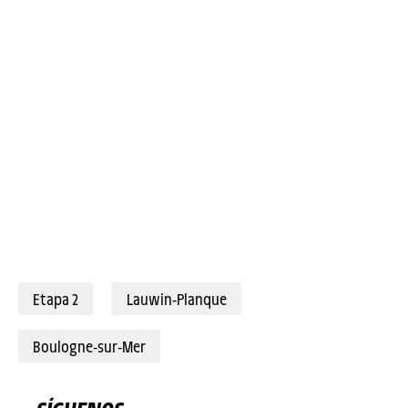
05/07/2025 – Tour de France 2025 – Étape 1 - Lille Métropole / Lille Métropole (184,9 km) - Jasper PHILIPSEN (ALPECIN-DECEUNINCK) © A.S.O./Billy Ceusters
Etapa 2
Lauwin-Planque
Boulogne-sur-Mer