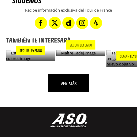
SÍGUENOS
Recibe información exclusiva del Tour de France
TADEJ POGA
MAÎTRE TADEJ
ESTILO EN TODOS
“AHORA TE
LOS COLORES
ENCONTRAR
TAMBIÉN TE INTERESARÁ...
NUEVO OBJ
SEGUIR LEYENDO
SEGUIR LEYENDO
SEGUIR LEY
VER MÁS