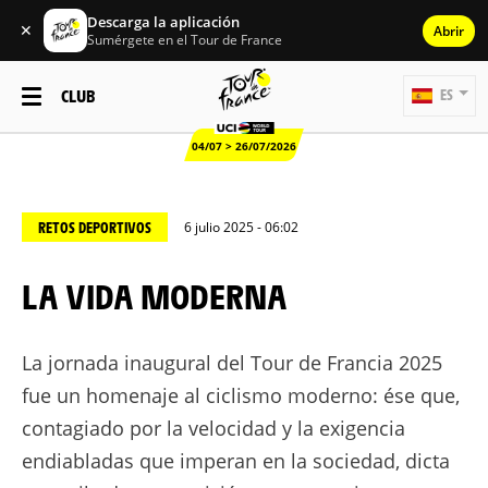
Descarga la aplicación
✕
Abrir
Sumérgete en el Tour de France
CLUB
ES
04/07 > 26/07/2026
RETOS DEPORTIVOS
6 julio 2025 - 06:02
LA VIDA MODERNA
La jornada inaugural del Tour de Francia 2025
fue un homenaje al ciclismo moderno: ése que,
contagiado por la velocidad y la exigencia
endiabladas que imperan en la sociedad, dicta