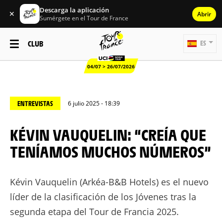
Descarga la aplicación
✕
Abrir
Sumérgete en el Tour de France
CLUB
ES
04/07 > 26/07/2026
ENTREVISTAS
6 julio 2025 - 18:39
KÉVIN VAUQUELIN: “CREÍA QUE
TENÍAMOS MUCHOS NÚMEROS”
Kévin Vauquelin (Arkéa-B&B Hotels) es el nuevo
líder de la clasificación de los Jóvenes tras la
segunda etapa del Tour de Francia 2025.