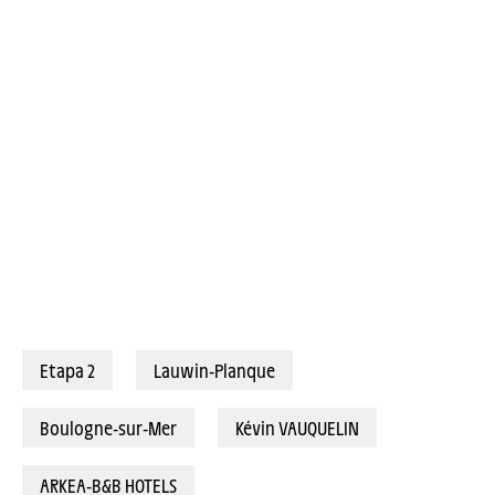
06/07/2025 – Tour de France 2025 – Étape 2 - Lauwin-Planque / Boulogne-sur-Mer (209,1 km) - Kévin VAUQUELIN (ARKEA-B&B HOTELS) © A.S.O./Billy Ceusters
Etapa 2
Lauwin-Planque
Boulogne-sur-Mer
Kévin VAUQUELIN
ARKEA-B&B HOTELS