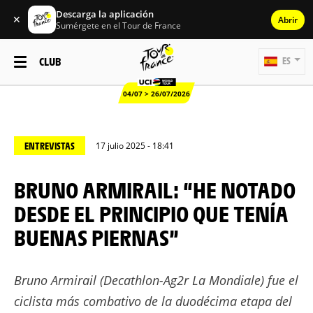
Descarga la aplicación
✕
Abrir
Sumérgete en el Tour de France
CLUB
ES
04/07 > 26/07/2026
ENTREVISTAS
17 julio 2025 - 18:41
BRUNO ARMIRAIL: “HE NOTADO
DESDE EL PRINCIPIO QUE TENÍA
BUENAS PIERNAS”
Bruno Armirail (Decathlon-Ag2r La Mondiale) fue el
ciclista más combativo de la duodécima etapa del