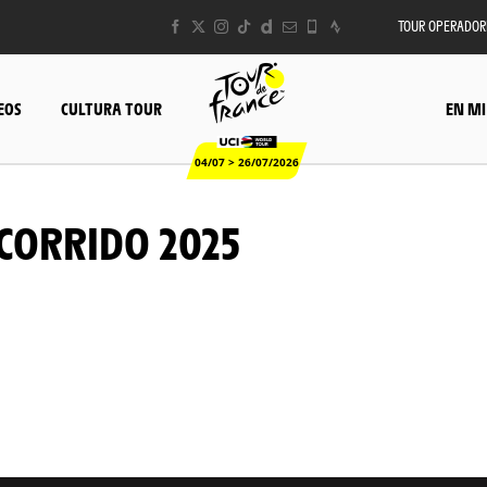
TOUR OPERADOR
EOS
CULTURA TOUR
EN MI
04/07 > 26/07/2026
CORRIDO 2025
©
A.S.O./Etienne
Coudret
© A.S.O./Etienne Coudret
© A.S.O./Etienne Coudret
© A.S.O./Maxime Delobel
© A.S.O./Etienne Coudret
© A.S.O./Etienne Coudret
© A.S.O./Etienne Coudret
© A.S.O./Maxime Delobel
© A.S.O./Maxime Delobel