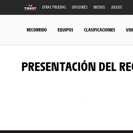
OTRAS PRUEBAS
DIFUSORES
MEDIOS
JUEGOS
RECORRIDO
EQUIPOS
CLASIFICACIONES
VID
PRESENTACIÓN DEL RE
© A.S.O./Etienne Coudret
© A.S.O./Maxime Delobel
© A.S.O./Maxime Delobel
© A.S.O./Maxime Delobel