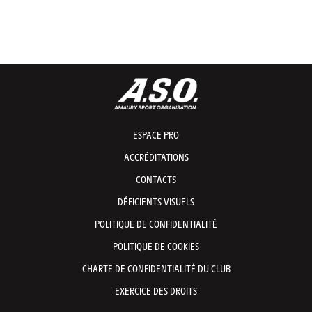
© A.S.O./Maxime Delobel
© A.
© A.S.O./Etienne Coudret
© A.
© A.S.O./Etienne Coudret
© A.
© A.S.O./Maxime Delobel
© A.
© A.S.O./Etienne Coudret
© A.
ESPACE PRO
ACCRÉDITATIONS
CONTACTS
DÉFICIENTS VISUELS
POLITIQUE DE CONFIDENTIALITÉ
POLITIQUE DE COOKIES
CHARTE DE CONFIDENTIALITÉ DU CLUB
EXERCICE DES DROITS