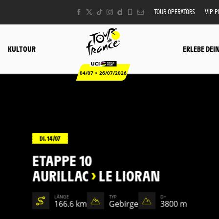
TOUR OPERATORS
VIP 
KULTOUR
ERLEBE DEI
04/07 > 26/07/2026
DI. 14/07
ETAPPE 10
AURILLAC
>
LE LIORAN
LÄNGE
TYP
D+
166.6 km
Gebirge
3800 m