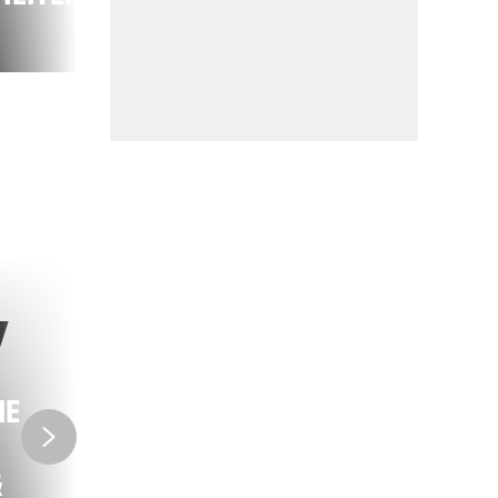
DEM ZUG
IE
CARAVANE
&