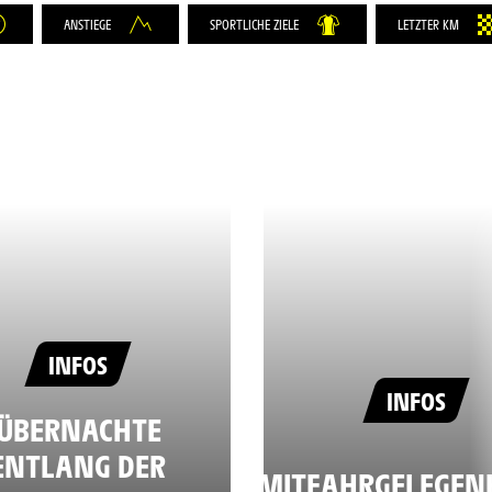
ANSTIEGE
SPORTLICHE ZIELE
LETZTER KM
INFOS
INFOS
ÜBERNACHTE
ENTLANG DER
MITFAHRGELEGEN