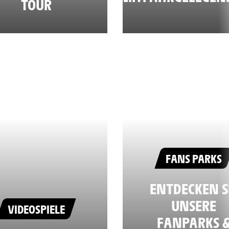
TOUR
FANS PARKS
ENTDECKEN S
UNSERE
VIDEOSPIELE
FANPARKS 