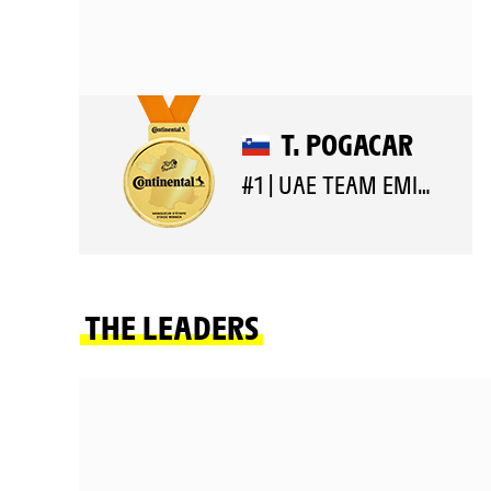
T. POGACAR
#1 | UAE TEAM EMIRATES XRG
THE LEADERS