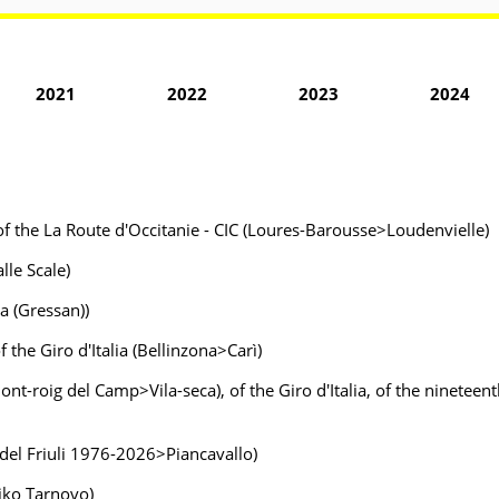
2021
2022
2023
2024
e of the La Route d'Occitanie - CIC (Loures-Barousse>Loudenvielle)
lle Scale)
la (Gressan))
 the Giro d'Italia (Bellinzona>Carì)
ont-roig del Camp>Vila-seca), of the Giro d'Italia, of the nineteenth
 del Friuli 1976-2026>Piancavallo)
liko Tarnovo)