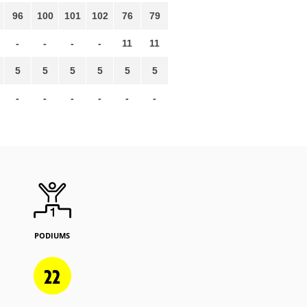
96
100
101
102
76
79
-
-
-
-
11
11
5
5
5
5
5
5
-
-
-
-
-
-
PODIUMS
22