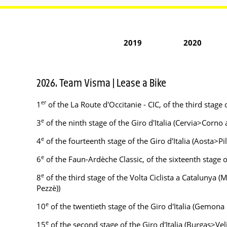
2019
2020
2026. Team Visma | Lease a Bike
er
1
of the La Route d'Occitanie - CIC, of the third stag
e
3
of the ninth stage of the Giro d'Italia (Cervia>Corno a
e
4
of the fourteenth stage of the Giro d'Italia (Aosta>Pi
e
6
of the Faun-Ardèche Classic, of the sixteenth stage of
e
8
of the third stage of the Volta Ciclista a Catalunya (M
Pezzè))
e
10
of the twentieth stage of the Giro d'Italia (Gemona
e
15
of the second stage of the Giro d'Italia (Burgas>Ve