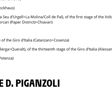
lockhaus)
La Seu d'Urgell>La Molina/Coll de Pal), of the first stage of the Vol
orcari (Paper District)>Chiavari)
e of the Giro d'Italia (Catanzaro>Cosenza)
(Berga>Queralt), of the thirteenth stage of the Giro d'Italia (Aless
>Potenza)
E D. PIGANZOLI