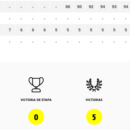
-
-
-
-
-
86
90
92
94
93
94
-
-
-
-
-
-
-
-
-
-
-
7
6
6
6
5
5
5
5
5
5
5
-
-
-
-
-
-
-
-
-
-
-
VICTORIA DE ETAPA
VICTORIAS
0
5