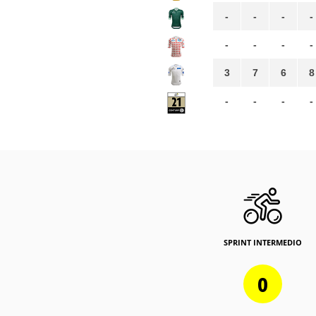
-
-
-
-
-
-
-
-
3
7
6
8
-
-
-
-
SPRINT INTERMEDIO
0