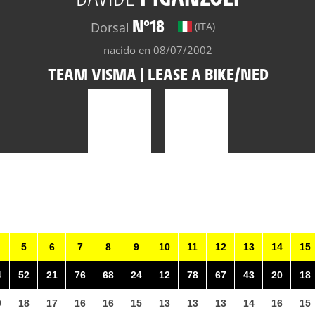
N°18
Dorsal
(ITA)
nacido en 08/07/2002
TEAM VISMA | LEASE A BIKE/NED
5
6
7
8
9
10
11
12
13
14
15
4
52
21
76
68
24
12
78
67
43
20
18
9
18
17
16
16
15
13
13
13
14
16
15