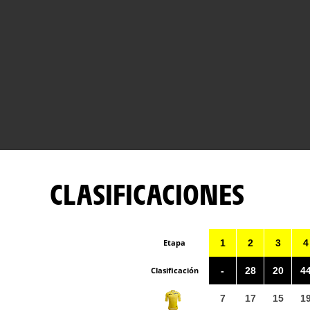
CLASIFICACIONES
Etapa
1
2
3
4
Clasificación
-
28
20
4
7
17
15
1