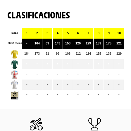
CLASIFICACIONES
Etapa
1
2
3
4
5
6
7
8
9
10
11
Clasificación
-
164
69
143
158
120
129
159
175
121
13
184
173
91
99
108
112
114
115
133
129
12
-
-
-
-
-
-
-
-
-
-
-
-
-
-
-
-
-
-
-
-
-
-
-
-
-
-
-
-
-
-
-
-
-
-
-
-
-
-
-
-
-
-
-
-