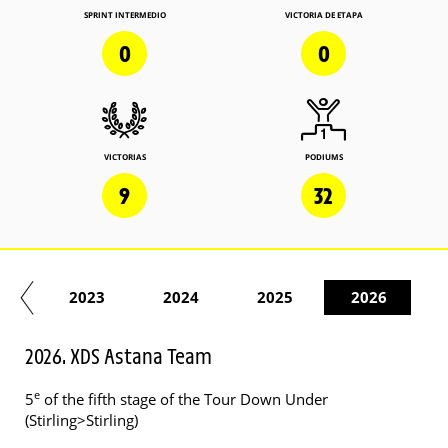
SPRINT INTERMEDIO
VICTORIA DE ETAPA
0
0
VICTORIAS
PODIUMS
9
32
22
2023
2024
2025
2026
2026. XDS Astana Team
e
5
of the fifth stage of the Tour Down Under
(Stirling>Stirling)