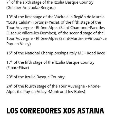
e
7
of the sixth stage of the Itzulia Basque Country
(Goizper-Antzuola>Bergara)
e
13
of the first stage of the Vuelta a la Región de Murcia
“Costa Cálida” (Fortuna>Yecla), of the fifth stage of the
Tour Auvergne - Rhône-Alpes (Saint-Chamond>Parc des
Oiseaux Villars-les-Dombes), of the second stage of the
Tour Auvergne - Rhône-Alpes (Saint-Martin-le-Vinoux>Le
Puy-en-Velay)
e
15
of the National Championships Italy ME - Road Race
e
17
of the fifth stage of the Itzulia Basque Country
(Eibar>Eibar)
e
23
of the Itzulia Basque Country
e
24
of the fourth stage of the Tour Auvergne - Rhône-
Alpes (Le Puy-en-Velay>Montrond-les-Bains)
LOS CORREDORES XDS ASTANA