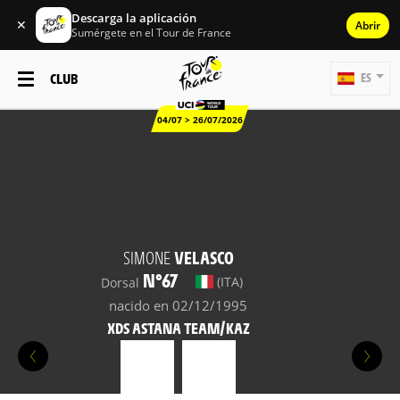
Descarga la aplicación
✕
Abrir
Sumérgete en el Tour de France
CLUB
ES
04/07 > 26/07/2026
SIMONE
VELASCO
N°67
(ITA)
Dorsal
nacido en 02/12/1995
XDS ASTANA TEAM/KAZ