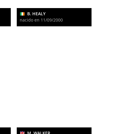
B. HEALY
nacido en 11/09/2000
M. WALKER