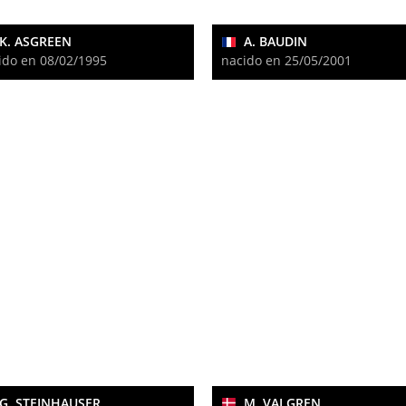
K. ASGREEN
A. BAUDIN
ido en 08/02/1995
nacido en 25/05/2001
G. STEINHAUSER
M. VALGREN