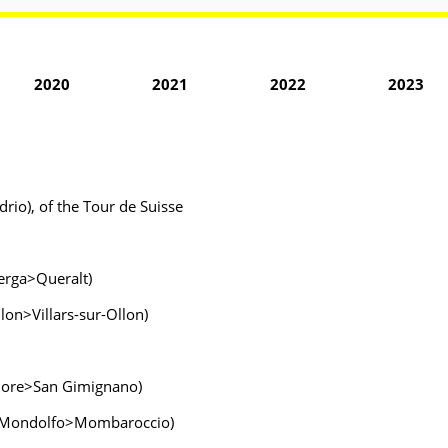
2020
2021
2022
2023
drio), of the Tour de Suisse
Berga>Queralt)
llon>Villars-sur-Ollon)
aiore>San Gimignano)
tta-Mondolfo>Mombaroccio)