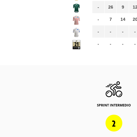
-
26
9
1
-
7
14
2
-
-
-
-
-
-
-
-
SPRINT INTERMEDIO
2