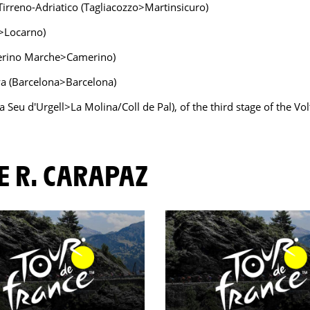
 Tirreno-Adriatico (Tagliacozzo>Martinsicuro)
o>Locarno)
everino Marche>Camerino)
nya (Barcelona>Barcelona)
(La Seu d'Urgell>La Molina/Coll de Pal), of the third stage of the V
DE R. CARAPAZ