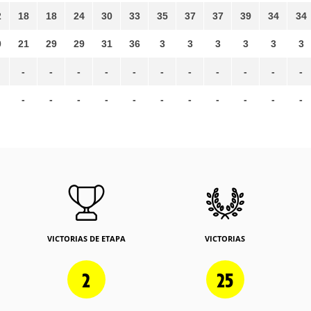
2
18
18
24
30
33
35
37
37
39
34
34
0
21
29
29
31
36
3
3
3
3
3
3
-
-
-
-
-
-
-
-
-
-
-
-
-
-
-
-
-
-
-
-
-
-
VICTORIAS DE ETAPA
VICTORIAS
2
25