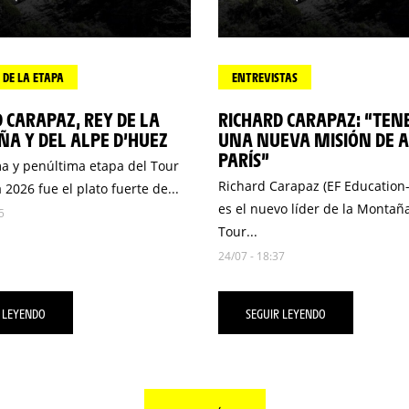
DE LA ETAPA
ENTREVISTAS
 CARAPAZ, REY DE LA
RICHARD CARAPAZ: “TE
A Y DEL ALPE D’HUEZ
UNA NUEVA MISIÓN DE A
PARÍS”
ma y penúltima etapa del Tour
Richard Carapaz (EF Education
 2026 fue el plato fuerte de...
es el nuevo líder de la Montañ
5
Tour...
24/07 - 18:37
 LEYENDO
SEGUIR LEYENDO