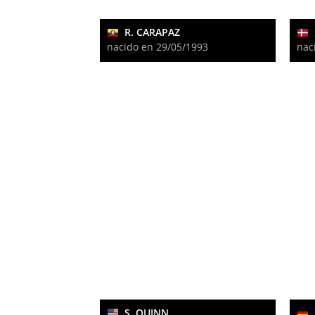
R. CARAPAZ
nacido en 29/05/1993
nac
S. QUINN