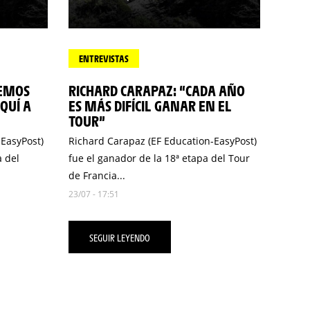
ENTREVISTAS
NEMOS
RICHARD CARAPAZ: “CADA AÑO
QUÍ A
ES MÁS DIFÍCIL GANAR EN EL
TOUR”
-EasyPost)
Richard Carapaz (EF Education-EasyPost)
a del
fue el ganador de la 18ª etapa del Tour
de Francia...
23/07 - 17:51
SEGUIR LEYENDO