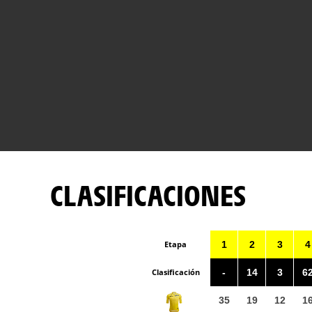
CLASIFICACIONES
Etapa
1
2
3
4
Clasificación
-
14
3
6
35
19
12
1