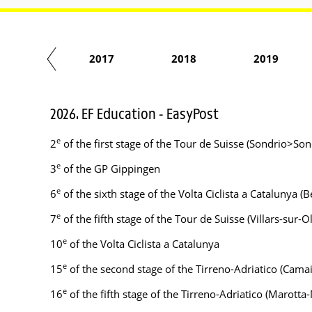
2016
2017
2018
2019
2026. EF Education - EasyPost
e
2
of the first stage of the Tour de Suisse (Sondrio>Son
e
3
of the GP Gippingen
e
6
of the sixth stage of the Volta Ciclista a Catalunya (
e
7
of the fifth stage of the Tour de Suisse (Villars-sur-O
e
10
of the Volta Ciclista a Catalunya
e
15
of the second stage of the Tirreno-Adriatico (Cam
e
16
of the fifth stage of the Tirreno-Adriatico (Maro