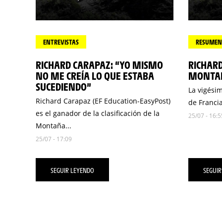
ENTREVISTAS
RESUMEN 
RICHARD CARAPAZ: “YO MISMO
RICHARD
NO ME CREÍA LO QUE ESTABA
MONTAÑ
SUCEDIENDO”
La vigési
Richard Carapaz (EF Education-EasyPost)
de Francia
es el ganador de la clasificación de la
25/07 - 16:5
Montaña...
25/07 - 17:09
SEGUIR LEYENDO
SEGUIR