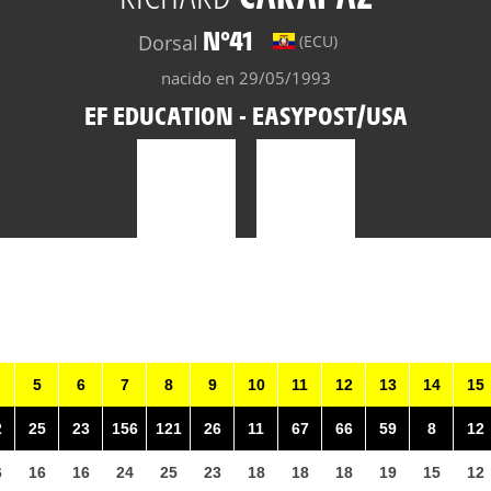
N°41
Dorsal
(ECU)
nacido en 29/05/1993
EF EDUCATION - EASYPOST/USA
5
6
7
8
9
10
11
12
13
14
15
2
25
23
156
121
26
11
67
66
59
8
12
6
16
16
24
25
23
18
18
18
19
15
12