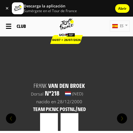
Descarga la aplicación
✕
Abrir
Sumérgete en el Tour de France
CLUB
ES
04/07 > 26/07/2026
FRANK
VAN DEN BROEK
N°218
(NED)
Dorsal
nacido en 28/12/2000
TEAM PICNIC POSTNL/NED