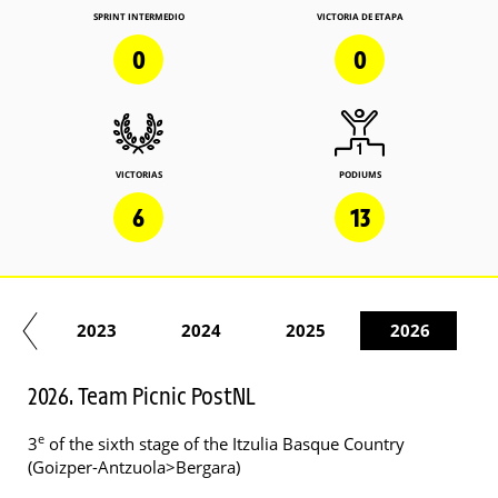
SPRINT INTERMEDIO
VICTORIA DE ETAPA
0
0
VICTORIAS
PODIUMS
6
13
22
2023
2024
2025
2026
2026. Team Picnic PostNL
e
3
of the sixth stage of the Itzulia Basque Country
(Goizper-Antzuola>Bergara)