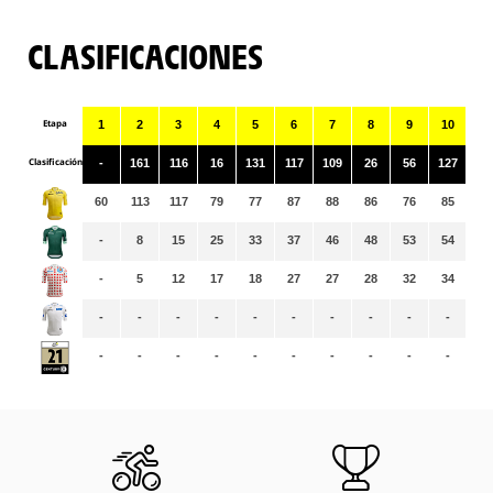
CLASIFICACIONES
Etapa
1
2
3
4
5
6
7
8
9
10
11
Clasificación
-
161
116
16
131
117
109
26
56
127
16
60
113
117
79
77
87
88
86
76
85
87
-
8
15
25
33
37
46
48
53
54
57
-
5
12
17
18
27
27
28
32
34
35
-
-
-
-
-
-
-
-
-
-
-
-
-
-
-
-
-
-
-
-
-
-