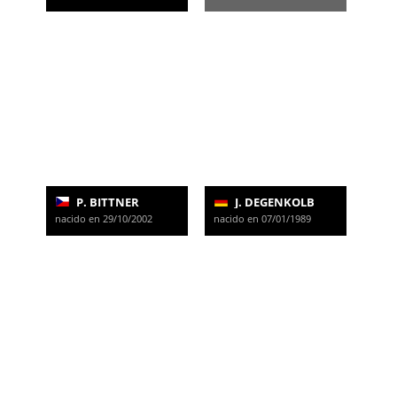
P. BITTNER
J. DEGENKOLB
nacido en 29/10/2002
nacido en 07/01/1989