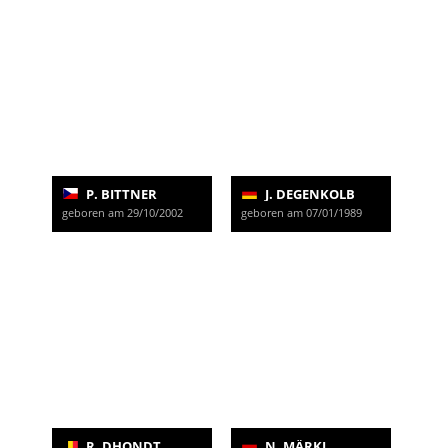
P. BITTNER
J. DEGENKOLB
geboren am 29/10/2002
geboren am 07/01/1989
R. DHONDT
N. MÄRKL