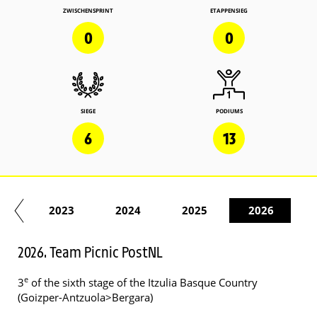
ZWISCHENSPRINT
ETAPPENSIEG
0
0
SIEGE
PODIUMS
6
13
22
2023
2024
2025
2026
2026. Team Picnic PostNL
e
3
of the sixth stage of the Itzulia Basque Country
(Goizper-Antzuola>Bergara)