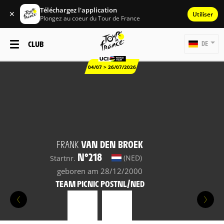
Téléchargez l'application
✕
Utiliser
Plongez au coeur du Tour de France
CLUB
DE
04/07 > 26/07/2026
FRANK
VAN DEN BROEK
N°218
(NED)
Startnr.
geboren am 28/12/2000
TEAM PICNIC POSTNL/NED