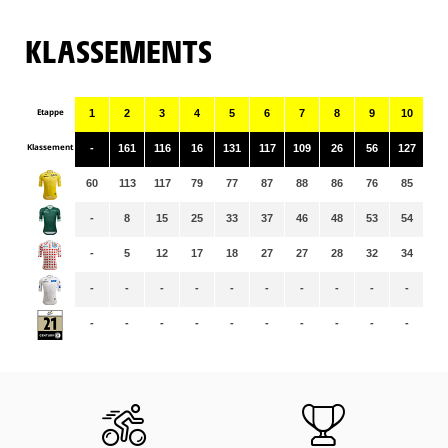
KLASSEMENTS
Etappe
1
2
3
4
5
6
7
8
9
10
11
Klassement
-
161
116
16
131
117
109
26
56
127
16
60
113
117
79
77
87
88
86
76
85
87
-
8
15
25
33
37
46
48
53
54
57
-
5
12
17
18
27
27
28
32
34
35
-
-
-
-
-
-
-
-
-
-
-
-
-
-
-
-
-
-
-
-
-
-