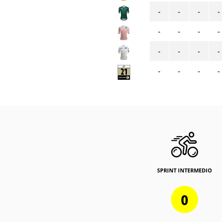
-
-
-
-
-
-
-
-
-
-
-
-
-
-
-
-
SPRINT INTERMEDIO
0