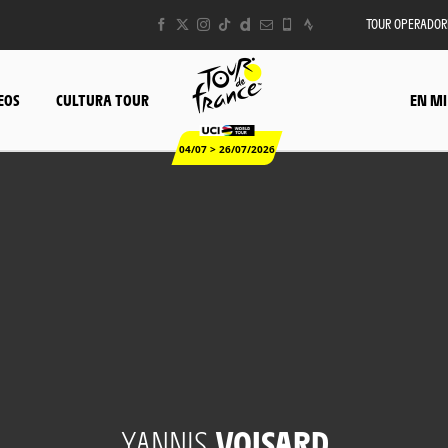
TOUR OPERADOR
EOS
CULTURA TOUR
EN MI
04/07 > 26/07/2026
YANNIS
VOISARD