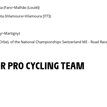
eta (Faro>Malhão (Loulé))
leta (Vilamoura>Vilamoura [ITT])
ny>Martigny)
Orbe), of the National Championships Switzerland ME - Road Rac
OR PRO CYCLING TEAM