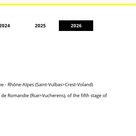
2024
2025
2026
ne - Rhône-Alpes (Saint-Vulbas>Crest-Voland)
 de Romandie (Rue>Vucherens), of the fifth stage of