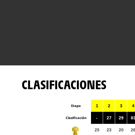
CLASIFICACIONES
Etapa
1
2
3
4
Clasificación
-
27
29
8
25
23
20
2