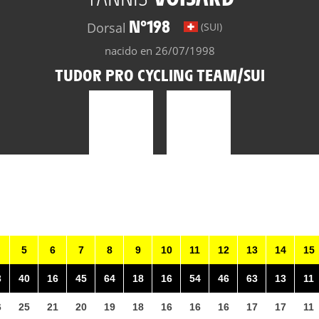
N°198
Dorsal
(SUI)
nacido en 26/07/1998
TUDOR PRO CYCLING TEAM/SUI
5
6
7
8
9
10
11
12
13
14
15
3
40
16
45
64
18
16
54
46
63
13
11
6
25
21
20
19
18
16
16
16
17
17
11