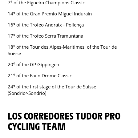
e
7
of the Figueira Champions Classic
e
14
of the Gran Premio Miguel Indurain
e
16
of the Trofeo Andratx - Pollença
e
17
of the Trofeo Serra Tramuntana
e
18
of the Tour des Alpes-Maritimes, of the Tour de
Suisse
e
20
of the GP Gippingen
e
21
of the Faun Drome Classic
e
24
of the first stage of the Tour de Suisse
(Sondrio>Sondrio)
LOS CORREDORES TUDOR PRO
CYCLING TEAM