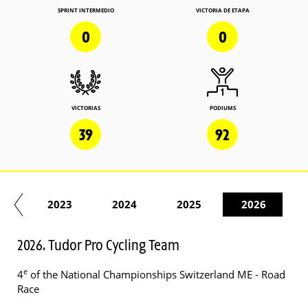
SPRINT INTERMEDIO
VICTORIA DE ETAPA
0
0
VICTORIAS
PODIUMS
39
92
22
2023
2024
2025
2026
2026. Tudor Pro Cycling Team
e
4
of the National Championships Switzerland ME - Road
Race