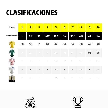
CLASIFICACIONES
Etapa
1
2
3
4
5
6
7
8
9
10
11
Clasificación
-
64
56
130
157
41
147
153
28
41
12
56
58
59
64
67
54
54
56
47
48
47
-
-
-
-
-
-
-
-
91
95
10
-
-
-
-
-
-
-
-
-
-
-
-
-
-
-
-
-
-
-
-
-
-
-
-
-
-
-
-
-
-
-
-
-