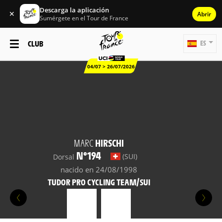
Descarga la aplicación
✕
Abrir
Sumérgete en el Tour de France
CLUB
ES
04/07 > 26/07/2026
MARC
HIRSCHI
N°194
(SUI)
Dorsal
nacido en 24/08/1998
TUDOR PRO CYCLING TEAM/SUI