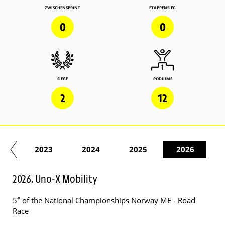
ZWISCHENSPRINT
ETAPPENSIEG
0
0
SIEGE
PODIUMS
2
12
22
2023
2024
2025
2026
2026. Uno-X Mobility
e
5
of the National Championships Norway ME - Road
Race