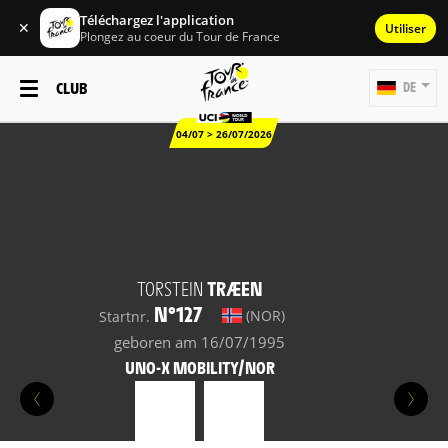
Téléchargez l'application
✕
Utiliser
Plongez au coeur du Tour de France
CLUB
DE
04/07 > 26/07/2026
TORSTEIN
TRÆEN
N°127
(NOR)
Startnr.
geboren am 16/07/1995
UNO-X MOBILITY/NOR