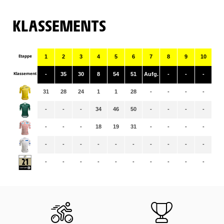
KLASSEMENTS
Etappe
1
2
3
4
5
6
7
8
9
10
11
Klassement
-
35
30
8
54
51
Aufg.
-
-
-
-
31
28
24
1
1
28
-
-
-
-
-
-
-
-
34
46
50
-
-
-
-
-
-
-
-
18
19
31
-
-
-
-
-
-
-
-
-
-
-
-
-
-
-
-
-
-
-
-
-
-
-
-
-
-
-