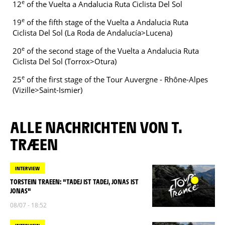
e
12
of the Vuelta a Andalucia Ruta Ciclista Del Sol
e
19
of the fifth stage of the Vuelta a Andalucia Ruta
Ciclista Del Sol (La Roda de Andalucía>Lucena)
e
20
of the second stage of the Vuelta a Andalucia Ruta
Ciclista Del Sol (Torrox>Otura)
e
25
of the first stage of the Tour Auvergne - Rhône-Alpes
(Vizille>Saint-Ismier)
ALLE NACHRICHTEN VON T.
TRÆEN
INTERVIEW
TORSTEIN TRAEEN: "TADEJ IST TADEJ, JONAS IST
JONAS"
08/07 - 18:52