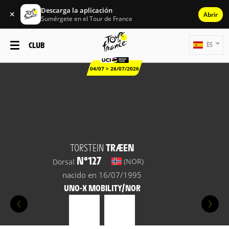
Descarga la aplicación
✕
Abrir
Sumérgete en el Tour de France
CLUB
ES
04/07 > 26/07/2026
TORSTEIN
TRÆEN
N°127
(NOR)
Dorsal
nacido en 16/07/1995
UNO-X MOBILITY/NOR