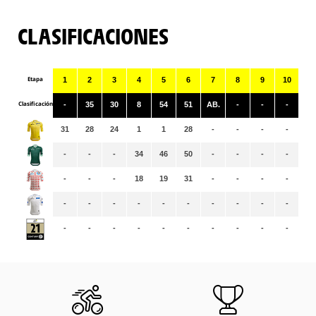
CLASIFICACIONES
Etapa
1
2
3
4
5
6
7
8
9
10
11
Clasificación
-
35
30
8
54
51
AB.
-
-
-
-
31
28
24
1
1
28
-
-
-
-
-
-
-
-
34
46
50
-
-
-
-
-
-
-
-
18
19
31
-
-
-
-
-
-
-
-
-
-
-
-
-
-
-
-
-
-
-
-
-
-
-
-
-
-
-