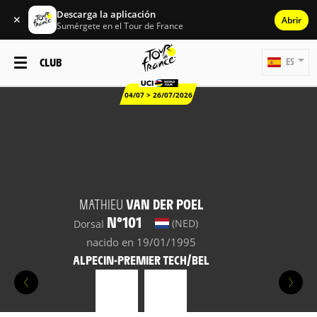
Descarga la aplicación
✕
Abrir
Sumérgete en el Tour de France
CLUB
ES
04/07 > 26/07/2026
MATHIEU
VAN DER POEL
N°101
(NED)
Dorsal
nacido en 19/01/1995
ALPECIN-PREMIER TECH/BEL