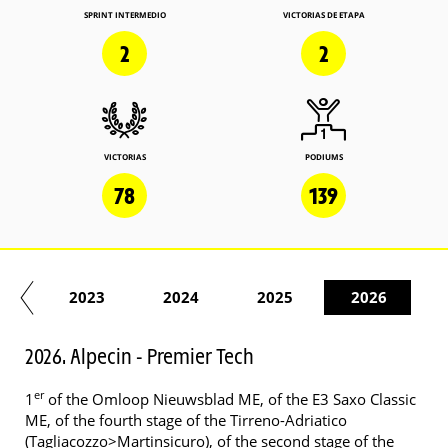
SPRINT INTERMEDIO
VICTORIAS DE ETAPA
2
2
VICTORIAS
PODIUMS
78
139
22
2023
2024
2025
2026
2026. Alpecin - Premier Tech
er
1
of the Omloop Nieuwsblad ME, of the E3 Saxo Classic
ME, of the fourth stage of the Tirreno-Adriatico
(Tagliacozzo>Martinsicuro), of the second stage of the