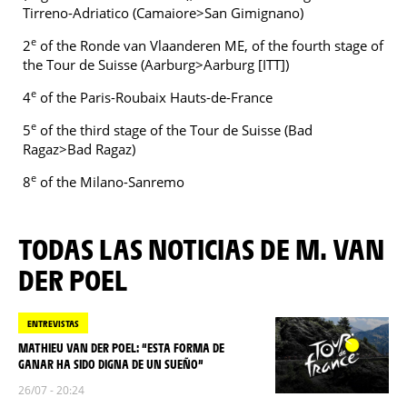
Tirreno-Adriatico (Camaiore>San Gimignano)
e
2
of the Ronde van Vlaanderen ME, of the fourth stage of
the Tour de Suisse (Aarburg>Aarburg [ITT])
e
4
of the Paris-Roubaix Hauts-de-France
e
5
of the third stage of the Tour de Suisse (Bad
Ragaz>Bad Ragaz)
e
8
of the Milano-Sanremo
TODAS LAS NOTICIAS DE M. VAN
DER POEL
ENTREVISTAS
MATHIEU VAN DER POEL: “ESTA FORMA DE
GANAR HA SIDO DIGNA DE UN SUEÑO”
26/07 - 20:24