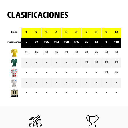
CLASIFICACIONES
Etapa
1
2
3
4
5
6
7
8
9
10
11
Clasificación
-
22
125
134
128
105
25
16
1
110
71
11
15
60
65
63
80
78
75
56
66
65
-
-
-
-
-
-
83
60
19
13
17
-
-
-
-
-
-
-
-
33
35
36
-
-
-
-
-
-
-
-
-
-
-
-
-
-
-
-
-
-
-
-
-
-