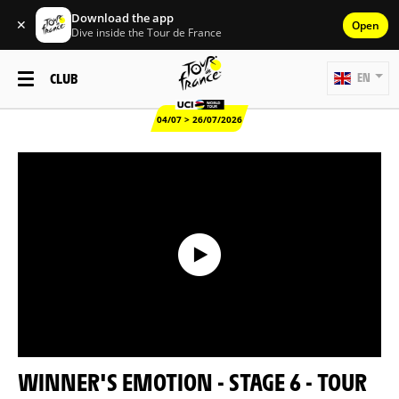
Download the app
✕
Open
Dive inside the Tour de France
CLUB
EN
04/07 > 26/07/2026
WINNER'S EMOTION - STAGE 6 - TOUR