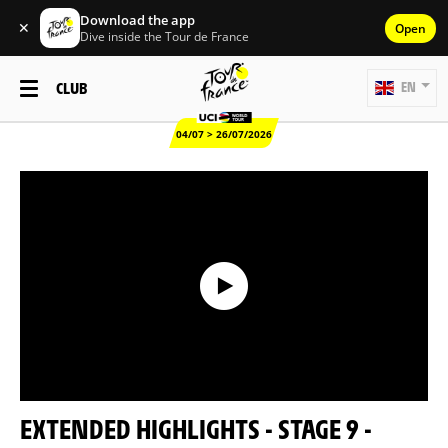
Download the app
✕
Open
Dive inside the Tour de France
CLUB
EN
04/07 > 26/07/2026
EXTENDED HIGHLIGHTS - STAGE 9 -