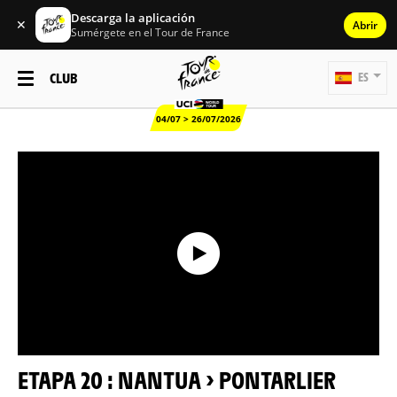
Descarga la aplicación
✕
Abrir
Sumérgete en el Tour de France
CLUB
ES
04/07 > 26/07/2026
ETAPA 20 : NANTUA > PONTARLIER