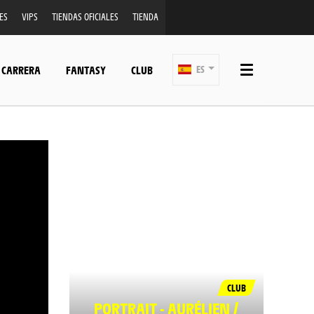
ES
VIPS
TIENDAS OFICIALES
TIENDA
 CARRERA
FANTASY
CLUB
ES
CLUB
PORTRAIT - AURÉLIEN /