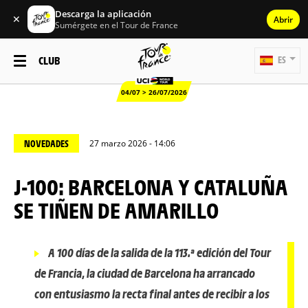
Descarga la aplicación
✕
Abrir
Sumérgete en el Tour de France
CLUB
ES
04/07 > 26/07/2026
NOVEDADES
27 marzo 2026 - 14:06
J-100: BARCELONA Y CATALUÑA
SE TIÑEN DE AMARILLO
A 100 días de la salida de la 113.ª edición del Tour
de Francia, la ciudad de Barcelona ha arrancado
con entusiasmo la recta final antes de recibir a los