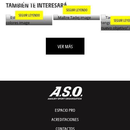
LOS COLORES
ENCONTRAR
TAMBIÉN TE INTERESARÁ...
NUEVO OBJ
SEGUIR LEYENDO
SEGUIR LEYENDO
SEGUIR LEY
VER MÁS
ESPACIO PRO
ACREDITACIONES
CONTACTOS