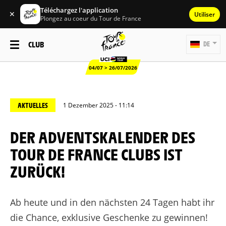
Téléchargez l'application
✕
Utiliser
Plongez au coeur du Tour de France
CLUB
DE
04/07 > 26/07/2026
AKTUELLES
1 Dezember 2025 - 11:14
DER ADVENTSKALENDER DES
TOUR DE FRANCE CLUBS IST
ZURÜCK!
Ab heute und in den nächsten 24 Tagen habt ihr
die Chance, exklusive Geschenke zu gewinnen!