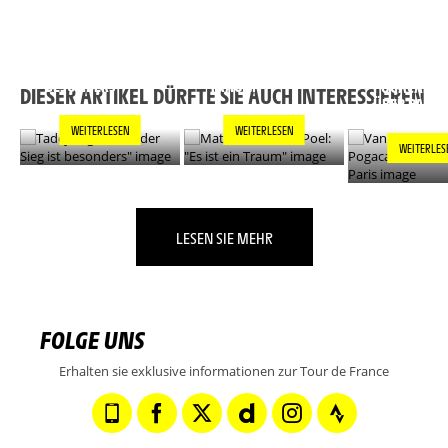
TADEJ POGACAR:
MATHIEU VAN DER
"JEDER SIEG IST
POEL: "ES IST EIN
VAN DER PO
BESONDERS"
TRAUM"
POGACAR L
DIESER ARTIKEL DÜRFTE SIE AUCH INTERESSIEREN
ÜBER PARIS
WEITERLESEN
WEITERLESEN
WEITERLES
LESEN SIE MEHR
FOLGE UNS
Erhalten sie exklusive informationen zur Tour de France