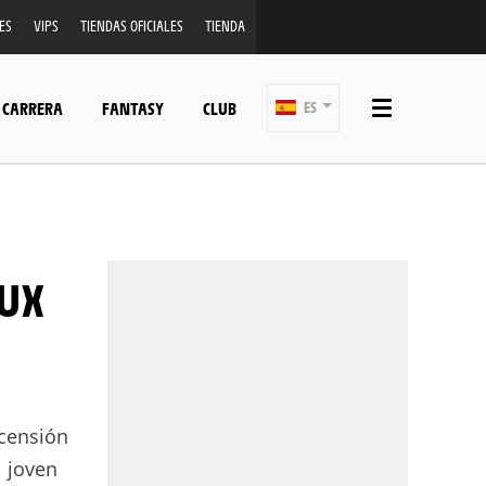
ES
VIPS
TIENDAS OFICIALES
TIENDA
 CARRERA
FANTASY
CLUB
ES
scensión
l joven