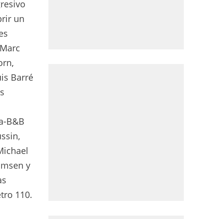
gresivo
brir un
es
 Marc
orn,
uis Barré
os
éa-B&B
ssin,
Michael
hamsen y
as
tro 110.