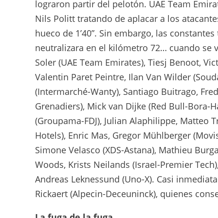
lograron partir del pelotón. UAE Team Emira
Nils Politt tratando de aplacar a los atacante
hueco de 1’40”. Sin embargo, las constantes
neutralizara en el kilómetro 72… cuando se v
Soler (UAE Team Emirates), Tiesj Benoot, Vi
Valentin Paret Peintre, Ilan Van Wilder (Soud
(Intermarché-Wanty), Santiago Buitrago, Fre
Grenadiers), Mick van Dijke (Red Bull-Bora-H
(Groupama-FDJ), Julian Alaphilippe, Matteo T
Hotels), Enric Mas, Gregor Mühlberger (Movi
Simone Velasco (XDS-Astana), Mathieu Burgau
Woods, Krists Neilands (Israel-Premier Tech)
Andreas Leknessund (Uno-X). Casi inmediatam
Rickaert (Alpecin-Deceuninck), quienes conse
La fuga de la fuga