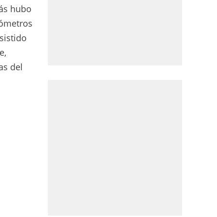
rás hubo
lómetros
sistido
e,
as del