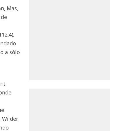
an, Mas,
 de
12,4),
mandado
o a sólo
ont
donde
ue
n Wilder
ando