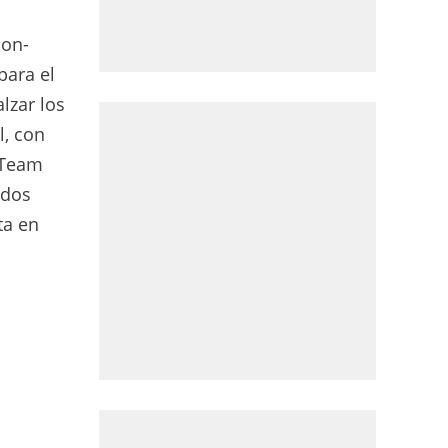
ion-
para el
lzar los
l, con
 Team
 dos
ta en