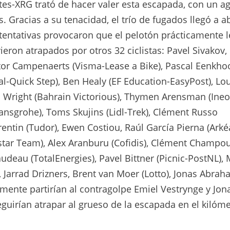
tes-XRG trató de hacer valer esta escapada, con un a
s. Gracias a su tenacidad, el trío de fugados llegó a a
 tentativas provocaron que el pelotón prácticamente l
ieron atrapados por otros 32 ciclistas: Pavel Sivakov,
ctor Campenaerts (Visma-Lease a Bike), Pascal Eenkho
al-Quick Step), Ben Healy (EF Education-EasyPost), Lo
d Wright (Bahrain Victorious), Thymen Arensman (Ine
ansgrohe), Toms Skujins (Lidl-Trek), Clément Russo
rentin (Tudor), Ewen Costiou, Raúl García Pierna (Ark
star Team), Alex Aranburu (Cofidis), Clément Champou
deau (TotalEnergies), Pavel Bittner (Picnic-PostNL), 
, Jarrad Drizners, Brent van Moer (Lotto), Jonas Abra
ente partirían al contragolpe Emiel Vestrynge y Jon
guirían atrapar al grueso de la escapada en el kilóme