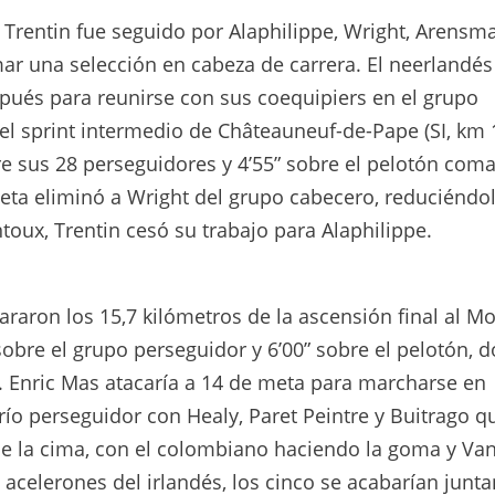
 Trentin fue seguido por Alaphilippe, Wright, Arensm
r una selección en cabeza de carrera. El neerlandés
spués para reunirse con sus coequipiers en el grupo
l sprint intermedio de Châteauneuf-de-Pape (SI, km 1
e sus 28 perseguidores y 4’55” sobre el pelotón co
meta eliminó a Wright del grupo cabecero, reduciéndol
oux, Trentin cesó su trabajo para Alaphilippe.
raron los 15,7 kilómetros de la ascensión final al M
sobre el grupo perseguidor y 6’00” sobre el pelotón, 
. Enric Mas atacaría a 14 de meta para marcharse en
río perseguidor con Healy, Paret Peintre y Buitrago q
de la cima, con el colombiano haciendo la goma y Va
 acelerones del irlandés, los cinco se acabarían junt