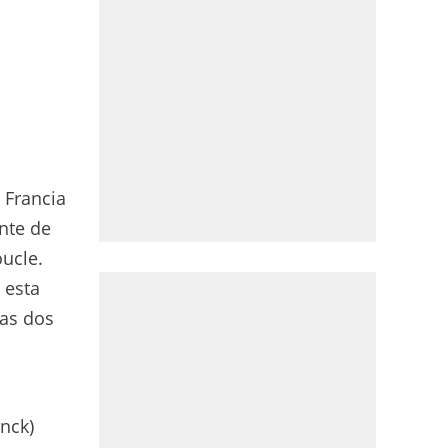
 Francia
ante de
oucle.
 esta
las dos
nck)