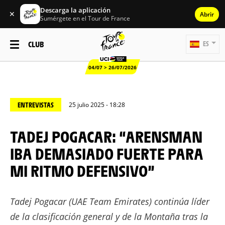
Descarga la aplicación
✕
Abrir
Sumérgete en el Tour de France
CLUB
ES
04/07 > 26/07/2026
ENTREVISTAS
25 julio 2025 - 18:28
TADEJ POGACAR: “ARENSMAN
IBA DEMASIADO FUERTE PARA
MI RITMO DEFENSIVO”
Tadej Pogacar (UAE Team Emirates) continúa líder
de la clasificación general y de la Montaña tras la