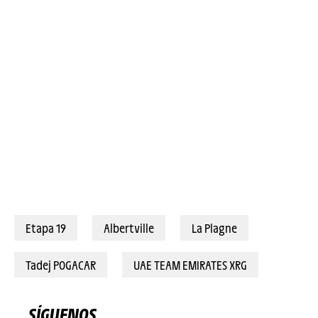
25/07/2025 – Tour de France 2025 – Étape 19 - Albertville / La Plagne (93,1 km) - Tadej POGACAR (UAE TEAM EMIRATES XRG) © A.S.O./Charly Lopez
Etapa 19
Albertville
La Plagne
Tadej POGACAR
UAE TEAM EMIRATES XRG
SÍGUENOS