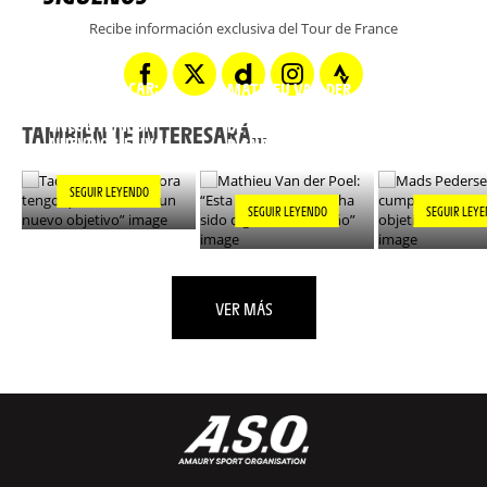
Recibe información exclusiva del Tour de France
TADEJ POGACAR:
MATHIEU VAN DER
“AHORA TENGO QUE
POEL: “ESTA FORMA
MADS PEDE
ENCONTRAR UN
DE GANAR HA SIDO
“HE CUMPL
TAMBIÉN TE INTERESARÁ...
NUEVO OBJETIVO”
DIGNA DE UN
DE LOS OBJE
SUEÑO”
MI CARRER
SEGUIR LEYENDO
SEGUIR LEYENDO
SEGUIR LEY
VER MÁS