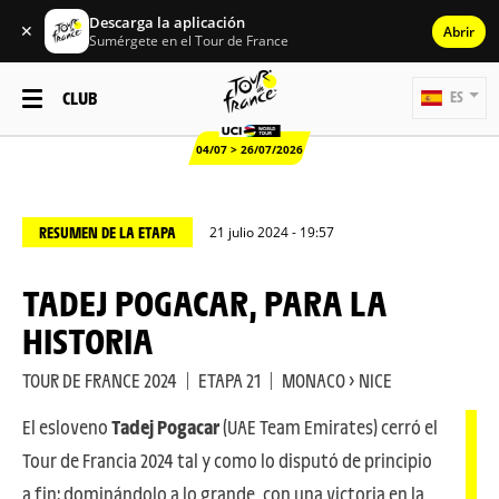
Descarga la aplicación
✕
Abrir
Sumérgete en el Tour de France
CLUB
ES
04/07 > 26/07/2026
RESUMEN DE LA ETAPA
21 julio 2024 - 19:57
TADEJ POGACAR, PARA LA
HISTORIA
TOUR DE FRANCE 2024
|
ETAPA 21
|
MONACO > NICE
El esloveno
Tadej Pogacar
(UAE Team Emirates) cerró el
Tour de Francia 2024 tal y como lo disputó de principio
a fin: dominándolo a lo grande, con una victoria en la