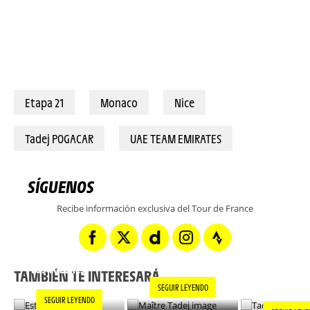
Etapa 21
Monaco
Nice
Tadej POGACAR
UAE TEAM EMIRATES
SÍGUENOS
Recibe información exclusiva del Tour de France
TADEJ POGA
MAÎTRE TADEJ
ESTILO EN TODOS
“AHORA TE
LOS COLORES
ENCONTRAR
TAMBIÉN TE INTERESARÁ...
NUEVO OBJ
SEGUIR LEYENDO
SEGUIR LEYENDO