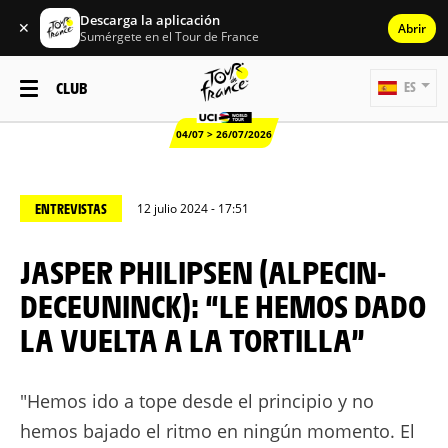
Descarga la aplicación
✕
Abrir
Sumérgete en el Tour de France
CLUB
ES
04/07 > 26/07/2026
ENTREVISTAS
12 julio 2024 - 17:51
JASPER PHILIPSEN (ALPECIN-
DECEUNINCK): “LE HEMOS DADO
LA VUELTA A LA TORTILLA”
"Hemos ido a tope desde el principio y no
hemos bajado el ritmo en ningún momento. El